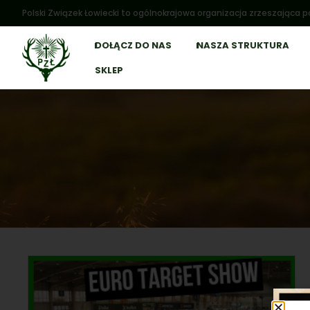
Polski Związek Łowiecki to ogólnokrajowa organizacja zrzeszająca po
DOŁĄCZ DO NAS
NASZA STRUKTURA
SKLEP