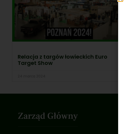
Relacja z targów łowieckich Euro
Target Show
24 marca 2024
Zarząd Główny