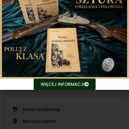
Aplikacja mobilna
Nasza aplikacja to doskonały towarzysz każdego
miłośnika łowiectwa, który pragnie pozostać na
bieżąco z najnowszymi treściami związanych stron.
Śledź aktualne wydarzenia
Udostępniaj treści znajomym
WIĘCEJ INFORMACJI
Nasze inicjatywy
Ubezpieczenia