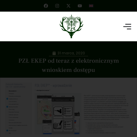
31 marca, 2020
PZŁ EKEP od teraz z elektronicznym
wnioskiem dostępu