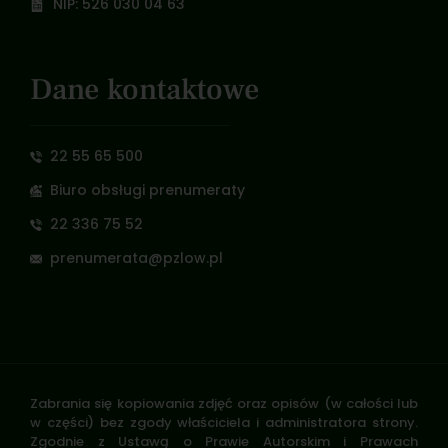
NIP: 526 030 04 63
Dane kontaktowe
22 55 65 500
Biuro obsługi prenumeraty
22 336 75 52
prenumerata@pzlow.pl
Zabrania się kopiowania zdjęć oraz opisów (w całości lub
w części) bez zgody właściciela i administratora strony.
Zgodnie z Ustawą o Prawie Autorskim i Prawach