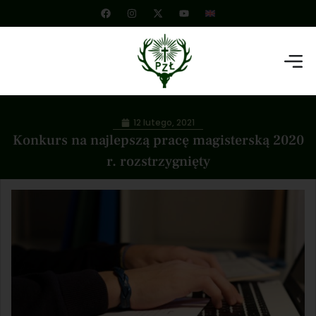
12 lutego, 2021
Konkurs na najlepszą pracę magisterską 2020
r. rozstrzygnięty