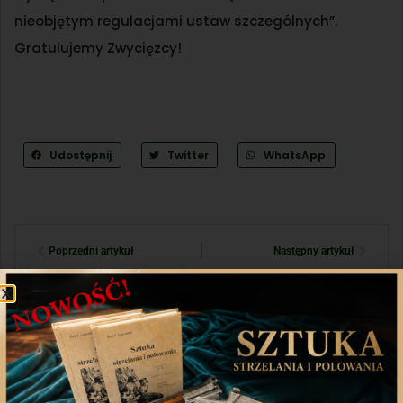
nieobjętym regulacjami ustaw szczególnych”.
Gratulujemy Zwycięzcy!
Udostępnij
Twitter
WhatsApp
Poprzedni artykuł
Następny artykuł
Aplikacja mobilna