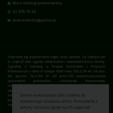
Biuro obsługi prenumeraty
22 336 75 52
prenumerata@pzlow.pl
Zabrania się kopiowania zdjęć oraz opisów (w całości lub
w części) bez zgody właściciela i administratora strony.
Zgodnie z Ustawą o Prawie Autorskim i Prawach
Pokrewnych z dnia 4 lutego 1994 roku (Dz.U.94 Nr 24 poz.
83, sprost.: Dz.U.94 Nr 43 poz.170) wykorzystywanie
autorskich pomysłów, rozwiązań, kopiowanie,
rozpowszechnianie zdjęć, fragmentów grafiki, tekstów
opisów w celach zarobkowych, bez zezwolenia autora jest
zabronione i stanowi naruszenie praw autorskich oraz
Serwis wykorzystuje pliki cookies do
podlega karze. Znaki towarowe i graficzne są własnością
poprawnego działania strony. Korzystanie z
odpowiednich firm i/lub instytucji.
witryny oznacza zgodę na ich zapis lub