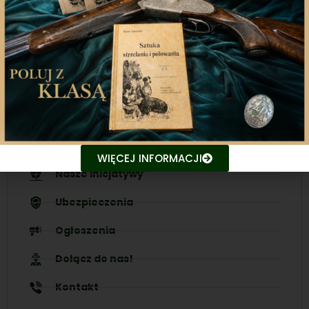
Nasza aplikacja to doskonały towarzysz każdego
miłośnika łowiectwa, który pragnie pozostać na
bieżąco z najnowszymi treściami związanych stron.
Śledź aktualne wydarzenia
Udostępniaj treści znajomym
WIĘCEJ INFORMACJI
Nasze inicjatywy
Ubezpieczenia
Ogłoszenia
Dołącz do nas!
Kontakt