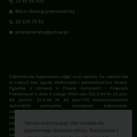
22 55 65 500
Biuro obsługi prenumeraty
22 336 75 52
prenumerata@pzlow.pl
Zabrania się kopiowania zdjęć oraz opisów (w całości lub
w części) bez zgody właściciela i administratora strony.
Zgodnie z Ustawą o Prawie Autorskim i Prawach
Pokrewnych z dnia 4 lutego 1994 roku (Dz.U.94 Nr 24 poz.
83, sprost.: Dz.U.94 Nr 43 poz.170) wykorzystywanie
autorskich pomysłów, rozwiązań, kopiowanie,
rozpowszechnianie zdjęć, fragmentów grafiki, tekstów
opisów w celach zarobkowych, bez zezwolenia autora jest
zabronione i stanowi naruszenie praw autorskich oraz
Serwis wykorzystuje pliki cookies do
podlega karze. Znaki towarowe i graficzne są własnością
poprawnego działania strony. Korzystanie z
odpowiednich firm i/lub instytucji.