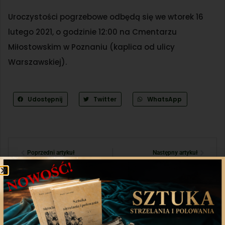
Uroczystości pogrzebowe odbędą się we wtorek 16
lutego 2021, o godzinie 12:00 na Cmentarzu
Miłostowskim w Poznaniu (kaplica od ulicy
Warszawskiej).
Udostępnij
Twitter
WhatsApp
Poprzedni artykuł
Następny artykuł