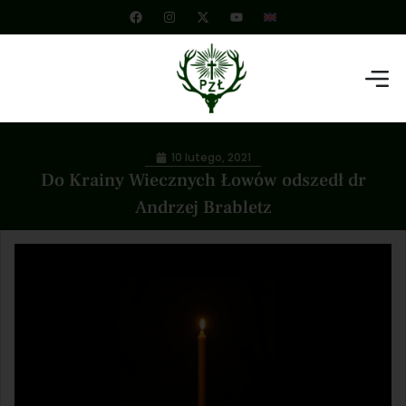
10 lutego, 2021
Do Krainy Wiecznych Łowów odszedł dr
Andrzej Brabletz