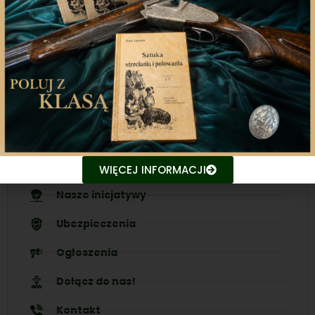
Aplikacja mobilna
Nasza aplikacja to doskonały towarzysz każdego
miłośnika łowiectwa, który pragnie pozostać na
bieżąco z najnowszymi treściami związanych stron.
Śledź aktualne wydarzenia
Udostępniaj treści znajomym
WIĘCEJ INFORMACJI
Nasze inicjatywy
Ubezpieczenia
Ogłoszenia
Dołącz do nas!
Kontakt