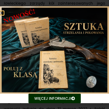
łowieckiego zarządy kół zainteresowanych jego
wydzierżawieniem winny bezzwłocznie skontaktować
się w właściwym zarządem okręgowym i ustalić stan
prawny obwodu.
Po drugie; obowiązek składania wniosków o
dzierżawy obwodów łowieckich nie dotyczy,
przynajmniej na chwilę obecną, kół łowieckich
dzierżawiących obwody na terenie województwa
mazowieckiego. Wobec niepodjęcia do tej pory przez
Sejmik Województwa Mazowieckiego uchwały w
sprawie podziału województwa na obwody łowieckie
oraz zaliczenia obwodów łowieckich do
poszczególnych kategorii dotychczasowy podział
WIĘCEJ INFORMACJI
tego województwa na obwody łowieckie zachowuje
ważność jedynie do dnia 31 marca 2022 r. Polski