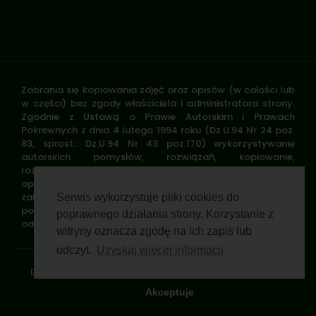
Zabrania się kopiowania zdjęć oraz opisów (w całości lub
w części) bez zgody właściciela i administratora strony.
Zgodnie z Ustawą o Prawie Autorskim i Prawach
Pokrewnych z dnia 4 lutego 1994 roku (Dz.U.94 Nr 24 poz.
83, sprost.: Dz.U.94 Nr 43 poz.170) wykorzystywanie
autorskich pomysłów, rozwiązań, kopiowanie,
rozpowszechnianie zdjęć, fragmentów grafiki, tekstów
opisów w celach zarobkowych, bez zezwolenia autora jest
zabronione i stanowi naruszenie praw autorskich oraz
Serwis wykorzystuje pliki cookies do
podlega karze. Znaki towarowe i graficzne są własnością
poprawnego działania strony. Korzystanie z
odpowiednich firm i/lub instytucji.
witryny oznacza zgodę na ich zapis lub
odczyt.
Uzyskaj więcej informacji
Standardy ochrony małoletnich
Polityka prywatności
Klauzula informacyjna
Regulamin profilu
Pomoc zdalna
Wsparcie GWP Wirtualnie
Akceptuje
© 2026 Polski Związek Łowiecki. All rights reserved