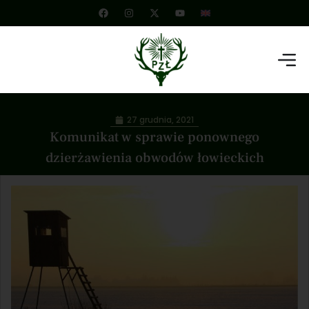
27 grudnia, 2021
Komunikat w sprawie ponownego
dzierżawienia obwodów łowieckich