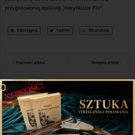
przygotowanej aplikacji „Weryfikator PZŁ”.
Udostępnij
Twitter
WhatsApp
Poprzedni artykuł
Następny artykuł
Aplikacja mobilna
Nasza aplikacja to doskonały towarzysz każdego
miłośnika łowiectwa, który pragnie pozostać na
bieżąco z najnowszymi treściami związanych stron.