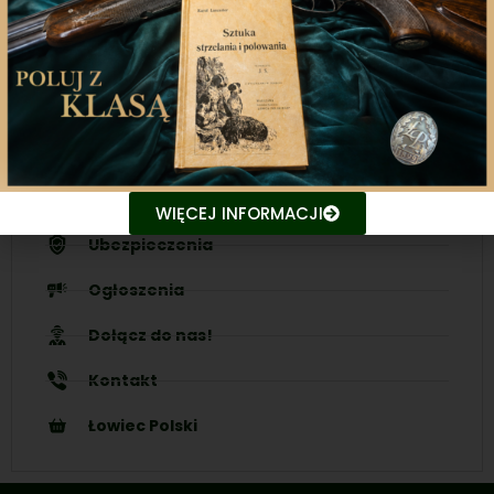
Śledź aktualne wydarzenia
Udostępniaj treści znajomym
Nasze inicjatywy
WIĘCEJ INFORMACJI
Ubezpieczenia
Ogłoszenia
Dołącz do nas!
Kontakt
Łowiec Polski