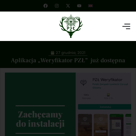
27 grudnia, 2021
Aplikacja „Weryfikator PZŁ” już dostępna