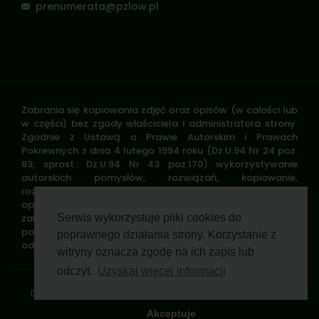
prenumerata@pzlow.pl
Zabrania się kopiowania zdjęć oraz opisów (w całości lub
w części) bez zgody właściciela i administratora strony.
Zgodnie z Ustawą o Prawie Autorskim i Prawach
Pokrewnych z dnia 4 lutego 1994 roku (Dz.U.94 Nr 24 poz.
83, sprost.: Dz.U.94 Nr 43 poz.170) wykorzystywanie
autorskich pomysłów, rozwiązań, kopiowanie,
rozpowszechnianie zdjęć, fragmentów grafiki, tekstów
opisów w celach zarobkowych, bez zezwolenia autora jest
zabronione i stanowi naruszenie praw autorskich oraz
Serwis wykorzystuje pliki cookies do
podlega karze. Znaki towarowe i graficzne są własnością
poprawnego działania strony. Korzystanie z
odpowiednich firm i/lub instytucji.
witryny oznacza zgodę na ich zapis lub
odczyt.
Uzyskaj więcej informacji
Standardy ochrony małoletnich
Polityka prywatności
Klauzula informacyjna
Regulamin profilu
Pomoc zdalna
Wsparcie GWP Wirtualnie
Akceptuje