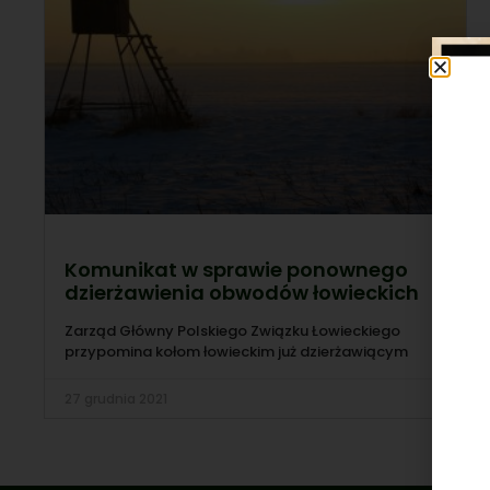
Komunikat w sprawie ponownego
dzierżawienia obwodów łowieckich
Zarząd Główny Polskiego Związku Łowieckiego
przypomina kołom łowieckim już dzierżawiącym
27 grudnia 2021