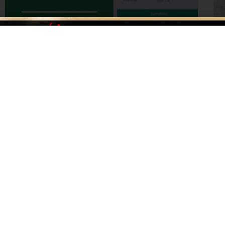
Aplikacja „Weryfikator PZŁ” już
dostępna
W artykule „Kod QR zastąpi dotychczasowe
hologramy ” z dnia
27 grudnia 2021