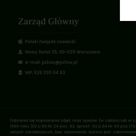
Zarząd Główny
Polski Związek Łowiecki
Nowy Świat 35, 00-029 Warszawa
e-mail: pzlow@pzlow.pl
NIP: 526 030 04 63
Zabrania się kopiowania zdjęć oraz opisów (w całości lub w c
1994 roku (Dz.U.94 Nr 24 poz. 83, sprost.: Dz.U.94 Nr 43 poz
celach zarobkowych, bez zezwolenia autora jest zabronione 