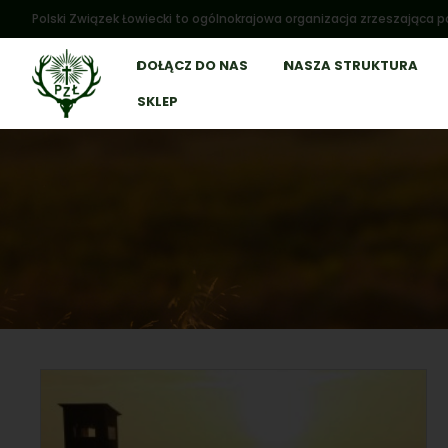
Polski Związek Łowiecki to ogólnokrajowa organizacja zrzeszająca po
DOŁĄCZ DO NAS
NASZA STRUKTURA
SKLEP