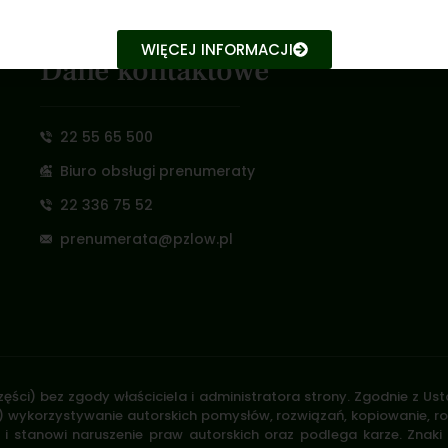
WIĘCEJ INFORMACJI
Dane kontaktowe
22 55 65 500
Biuro obsługi prenumeraty
22 336 75 52
prenumerata@pzlow.pl
zęści) bez zgody właściciela i administratora strony. Zgodnie z U
.170) wykorzystywanie autorskich pomysłów, rozwiązań, kopiowanie, 
i stanowi naruszenie praw autorskich oraz podlega karze. Znaki