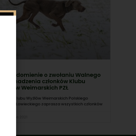
Zawiadomienie o zwołaniu Walnego
Zgromadzenia członków Klubu
Wyżłów Weimarskich PZŁ
Zarząd Klubu Wyżłów Weimarskich Polskiego
Związku Łowieckiego zaprasza wszystkich członków
27 grudnia 2021