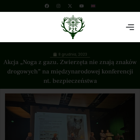
8 grudnia, 2023
Akcja „Noga z gazu. Zwierzęta nie znają znaków
drogowych” na międzynarodowej konferencji
nt. bezpieczeństwa