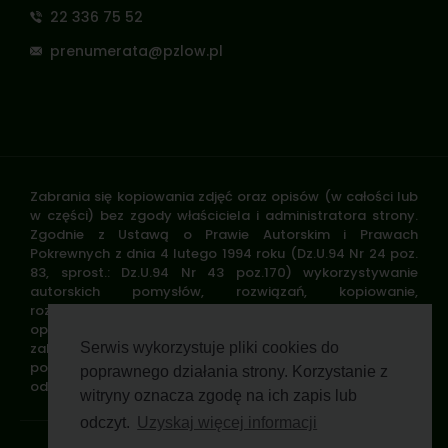
22 336 75 52
prenumerata@pzlow.pl
Zabrania się kopiowania zdjęć oraz opisów (w całości lub
w części) bez zgody właściciela i administratora strony.
Zgodnie z Ustawą o Prawie Autorskim i Prawach
Pokrewnych z dnia 4 lutego 1994 roku (Dz.U.94 Nr 24 poz.
83, sprost.: Dz.U.94 Nr 43 poz.170) wykorzystywanie
autorskich pomysłów, rozwiązań, kopiowanie,
rozpowszechnianie zdjęć, fragmentów grafiki, tekstów
opisów w celach zarobkowych, bez zezwolenia autora jest
zabronione i stanowi naruszenie praw autorskich oraz
Serwis wykorzystuje pliki cookies do
podlega karze. Znaki towarowe i graficzne są własnością
poprawnego działania strony. Korzystanie z
odpowiednich firm i/lub instytucji.
witryny oznacza zgodę na ich zapis lub
odczyt.
Uzyskaj więcej informacji
Standardy ochrony małoletnich
Polityka prywatności