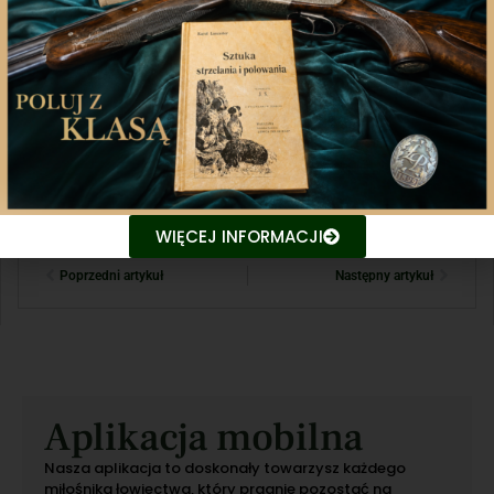
Udostępnij
Twitter
WhatsApp
WIĘCEJ INFORMACJI
Poprzedni artykuł
Następny artykuł
Aplikacja mobilna
Nasza aplikacja to doskonały towarzysz każdego
miłośnika łowiectwa, który pragnie pozostać na