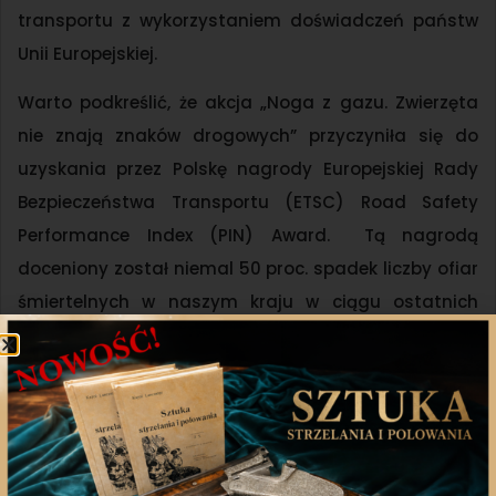
transportu z wykorzystaniem doświadczeń państw
Unii Europejskiej.
Warto podkreślić, że akcja „Noga z gazu. Zwierzęta
nie znają znaków drogowych” przyczyniła się do
uzyskania przez Polskę nagrody Europejskiej Rady
Bezpieczeństwa Transportu (ETSC) Road Safety
Performance Index (PIN) Award. Tą nagrodą
doceniony został niemal 50 proc. spadek liczby ofiar
śmiertelnych w naszym kraju w ciągu ostatnich
dziesięciu lat. Dziękujemy wszystkim myśliwym i
zarządom okręgowym, które włączają się w tą akcję
#Noga z gazu i przyczyniają do poprawy
bezpieczeństwa na polskich drogach!