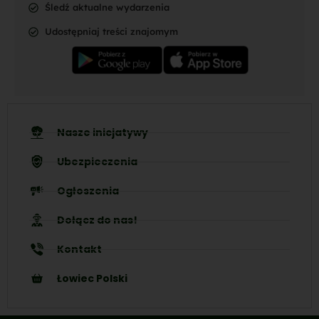
Śledź aktualne wydarzenia
Udostępniaj treści znajomym
Nasze inicjatywy
Ubezpieczenia
Ogłoszenia
Dołącz do nas!
Kontakt
Łowiec Polski