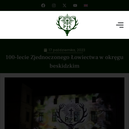
17 października, 2023
100-lecie Zjednoczonego Łowiectwa w okręgu
beskidzkim