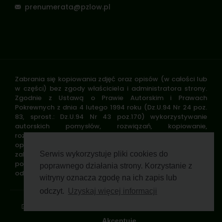
prenumerata@pzlow.pl
Zabrania się kopiowania zdjęć oraz opisów (w całości lub
w części) bez zgody właściciela i administratora strony.
Zgodnie z Ustawą o Prawie Autorskim i Prawach
Pokrewnych z dnia 4 lutego 1994 roku (Dz.U.94 Nr 24 poz.
83, sprost.: Dz.U.94 Nr 43 poz.170) wykorzystywanie
autorskich pomysłów, rozwiązań, kopiowanie,
rozpowszechnianie zdjęć, fragmentów grafiki, tekstów
opisów w celach zarobkowych, bez zezwolenia autora jest
zabronione i stanowi naruszenie praw autorskich oraz
Serwis wykorzystuje pliki cookies do
podlega karze. Znaki towarowe i graficzne są własnością
poprawnego działania strony. Korzystanie z
odpowiednich firm i/lub instytucji.
witryny oznacza zgodę na ich zapis lub
odczyt.
Uzyskaj więcej informacji
Standardy ochrony małoletnich
Polityka prywatności
Klauzula informacyjna
Regulamin profilu
Pomoc zdalna
Wsparcie GWP Wirtualnie
Akceptuje