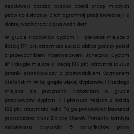
sędziowski bardzo wysoko ocenił pracę młodych
psów co świadczy o ich ogromnej pasji łowieckiej i o
dobrej współpracy z przewodnikiem.
W grupie tropowców dyplom I⁰ i pierwsze miejsce z
ilością 174 pkt. otrzymała suka Diablica gończy polski
z przewodnikiem Przemysławem Janeczko. Dyplom
III⁰ i drugie miejsce z ilością 103 pkt. otrzymał Brutus
jamnik szorstkowłosy z przewodnikiem Szymonem
Stefańskim. W tej grupie więcej dyplomów i trzeciego
miejsca nie przyznano. Natomiast w grupie
posokowców dyplom II⁰ i pierwsze miejsce z ilością
162 pkt. otrzymała suka Tajga posokowiec bawarski
prowadzona przez Dorotę Staroń. Ponadto komisja
sędziowska przyznała 5 certyfikatów psów