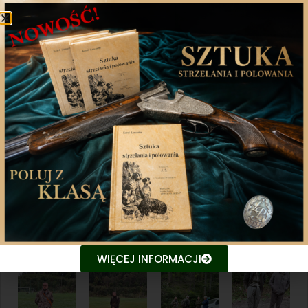
imprez kynologicznych i już dzisiaj zapraszamy na
kolejne jego edycje.
Zarząd Okręgowy PZŁ Nowy Sącz
WIĘCEJ INFORMACJI