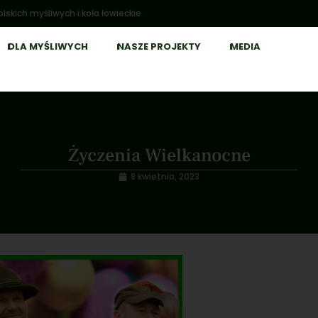
lskich myśliwych i koła łowieckie
DLA MYŚLIWYCH
NASZE PROJEKTY
MEDIA
Życzenia Wielkanocne
8 kwietnia, 2023