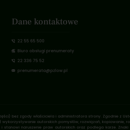
Dane kontaktowe
22 55 65 500
Biuro obsługi prenumeraty
22 336 75 52
prenumerata@pzlow.pl
zęści) bez zgody właściciela i administratora strony. Zgodnie z U
.170) wykorzystywanie autorskich pomysłów, rozwiązań, kopiowanie, 
i stanowi naruszenie praw autorskich oraz podlega karze. Znaki