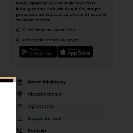
Nasza aplikacja to doskonały towarzysz
każdego miłośnika łowiectwa, który pragnie
pozostać na bieżąco z najnowszymi treściami
związanych stron.
Śledź aktualne wydarzenia
Udostępniaj treści znajomym
Nasze inicjatywy
Ubezpieczenia
Ogłoszenia
Dołącz do nas!
Kontakt