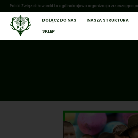
Polski Związek Łowiecki to ogólnokrajowa organizacja zrzeszająca po
DOŁĄCZ DO NAS
NASZA STRUKTURA
SKLEP