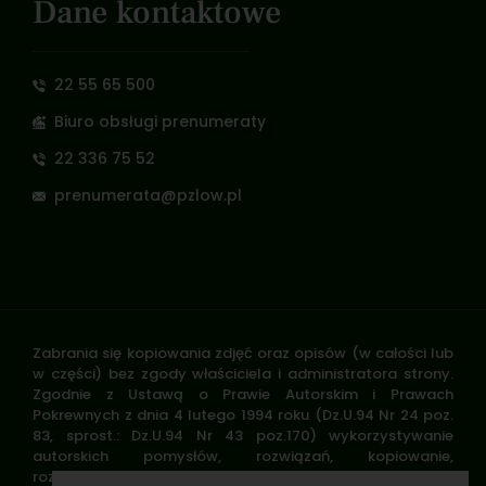
Dane kontaktowe
22 55 65 500
Biuro obsługi prenumeraty
22 336 75 52
prenumerata@pzlow.pl
Zabrania się kopiowania zdjęć oraz opisów (w całości lub
w części) bez zgody właściciela i administratora strony.
Zgodnie z Ustawą o Prawie Autorskim i Prawach
Pokrewnych z dnia 4 lutego 1994 roku (Dz.U.94 Nr 24 poz.
83, sprost.: Dz.U.94 Nr 43 poz.170) wykorzystywanie
autorskich pomysłów, rozwiązań, kopiowanie,
rozpowszechnianie zdjęć, fragmentów grafiki, tekstów