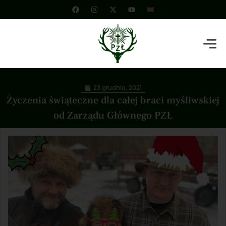
23 grudnia, 2021
Życzenia świąteczne dla całej braci myśliwskiej
od Zarządu Głównego PZŁ