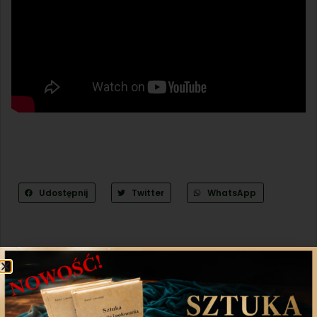
Udostępnij
Twitter
WhatsApp
Poprzedni artykuł
Następny artykuł