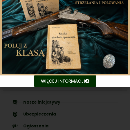
Aplikacja mobilna
Nasza aplikacja to doskonały towarzysz każdego
miłośnika łowiectwa, który pragnie pozostać na
bieżąco z najnowszymi treściami związanych stron.
Śledź aktualne wydarzenia
Udostępniaj treści znajomym
WIĘCEJ INFORMACJI
Nasze inicjatywy
Ubezpieczenia
Ogłoszenia