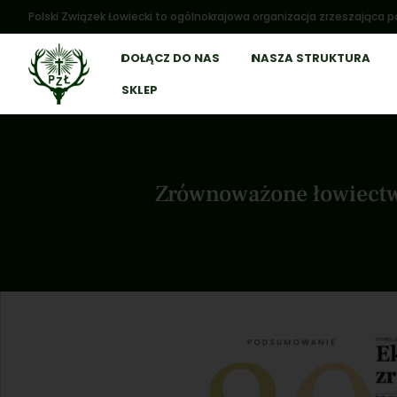
Polski Związek Łowiecki to ogólnokrajowa organizacja zrzeszająca po
DOŁĄCZ DO NAS
NASZA STRUKTURA
SKLEP
Zrównoważone łowiectw