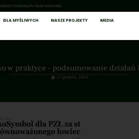
lskich myśliwych i koła łowieckie
DLA MYŚLIWYCH
NASZE PROJEKTY
MEDIA
o w praktyce – podsumowanie działań P
27 grudnia, 2024