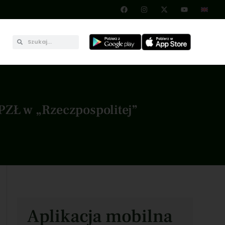
ZŁ w „Rzeczpospolitej”
Aplikacja mobilna