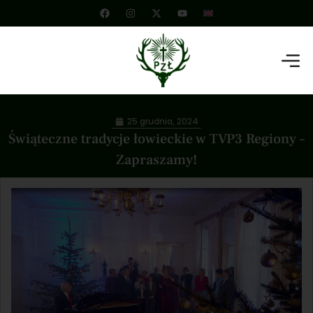
25 grudnia, 2024
Świąteczne tradycje łowieckie w TVP3 Regiony –
Zapraszamy!