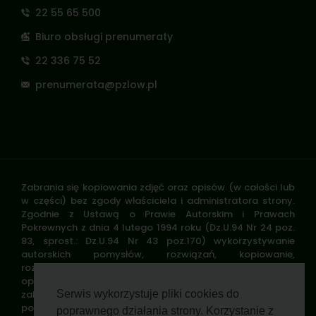
22 55 65 500
Biuro obsługi prenumeraty
22 336 75 52
prenumerata@pzlow.pl
Zabrania się kopiowania zdjęć oraz opisów (w całości lub
w części) bez zgody właściciela i administratora strony.
Zgodnie z Ustawą o Prawie Autorskim i Prawach
Pokrewnych z dnia 4 lutego 1994 roku (Dz.U.94 Nr 24 poz.
83, sprost.: Dz.U.94 Nr 43 poz.170) wykorzystywanie
autorskich pomysłów, rozwiązań, kopiowanie,
rozpowszechnianie zdjęć, fragmentów grafiki, tekstów
opisów w celach zarobkowych, bez zezwolenia autora jest
zabronione i stanowi naruszenie praw autorskich oraz
Serwis wykorzystuje pliki cookies do
podlega karze. Znaki towarowe i graficzne są własnością
poprawnego działania strony. Korzystanie z