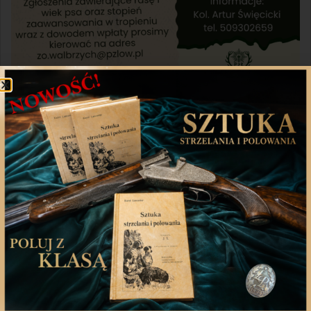
Udostępnij
Twitter
WhatsApp
Poprzedni artykuł
Następny artykuł