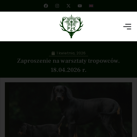
1 kwietnia, 2026
Zaproszenie na warsztaty tropowców.
18.04.2026 r.