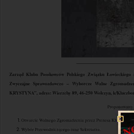
Zarząd Klubu Posokowców Polskiego Związku Łowieckiego
Zwyczajne Sprawozdawczo – Wyborcze Walne Zgromadze
KRYSTYNA”,
adres: Wierzchy 89, 46-250 Wołczyn, k/Kluczbo
Proponowany 
Otwarcie Walnego Zgromadzenia przez Prezesa Klubu.
Wybór Przewodniczącego oraz Sekretarza.