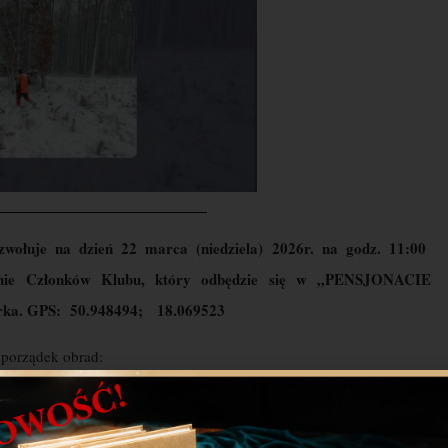
zwołuje na dzień 22 marca (niedziela) 2026r. na godz. 11:00
nie Członków Klubu,
który odbędzie się w „PENSJONACIE
rka.
GPS: 50.948494; 18.069523
porządek obrad: