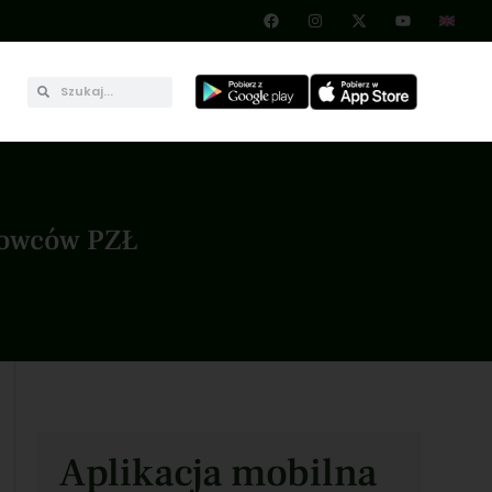
kowców PZŁ
Aplikacja mobilna