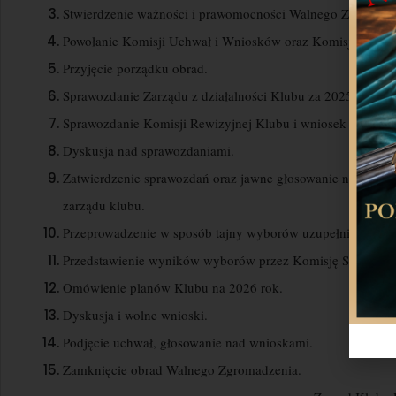
Stwierdzenie ważności i prawomocności Walnego Zgromadz
Powołanie Komisji Uchwał i Wniosków oraz Komisji Skrutac
Przyjęcie porządku obrad.
Sprawozdanie Zarządu z działalności Klubu za 2025 rok.
Sprawozdanie Komisji Rewizyjnej Klubu i wniosek w sprawi
Dyskusja nad sprawozdaniami.
Zatwierdzenie sprawozdań oraz jawne głosowanie nad wnio
zarządu klubu.
Przeprowadzenie w sposób tajny wyborów uzupełniających 
Przedstawienie wyników wyborów przez Komisję Skrutacyj
Omówienie planów Klubu na 2026 rok.
Dyskusja i wolne wnioski.
Podjęcie uchwał, głosowanie nad wnioskami.
Zamknięcie obrad Walnego Zgromadzenia.