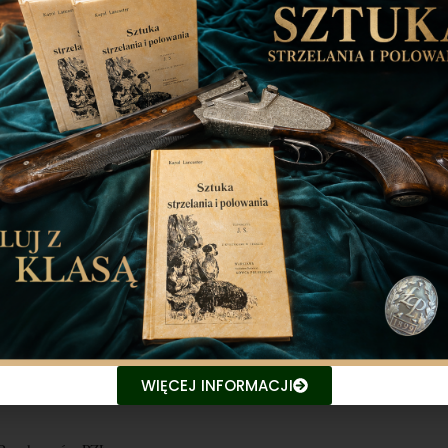
enia.
yjnej.
e absolutorium dla Zarządu.
skiem w sprawie udzielenia absolutorium poszczególnym członkom
do Zarządu Klubu zgodnie z Uchwałą WZ nr z dnia 22.04.2023r.
ną
WIĘCEJ INFORMACJI