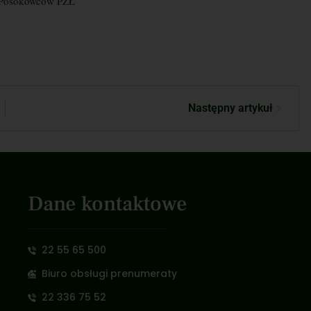
 Posokowców PZŁ
Następny artykuł
Dane kontaktowe
22 55 65 500
Biuro obsługi prenumeraty
22 336 75 52