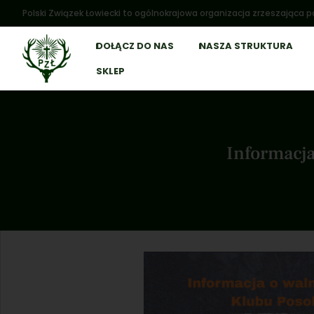
Polski Związek Łowiecki to ogólnokrajowa organizacja zrzeszająca po
DOŁĄCZ DO NAS
NASZA STRUKTURA
SKLEP
Informacj