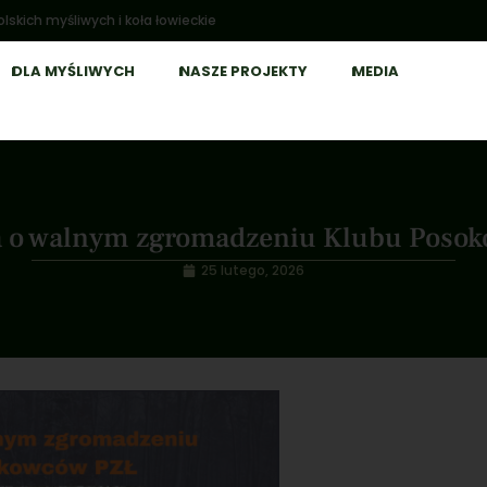
lskich myśliwych i koła łowieckie
DLA MYŚLIWYCH
NASZE PROJEKTY
MEDIA
a o walnym zgromadzeniu Klubu Poso
25 lutego, 2026