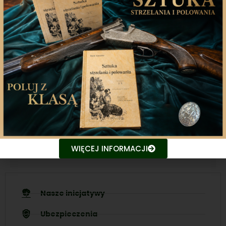
Aplikacja mobilna
Nasza aplikacja to doskonały towarzysz każdego
miłośnika łowiectwa, który pragnie pozostać na
bieżąco z najnowszymi treściami związanych stron.
Śledź aktualne wydarzenia
Udostępniaj treści znajomym
WIĘCEJ INFORMACJI
Nasze inicjatywy
Ubezpieczenia