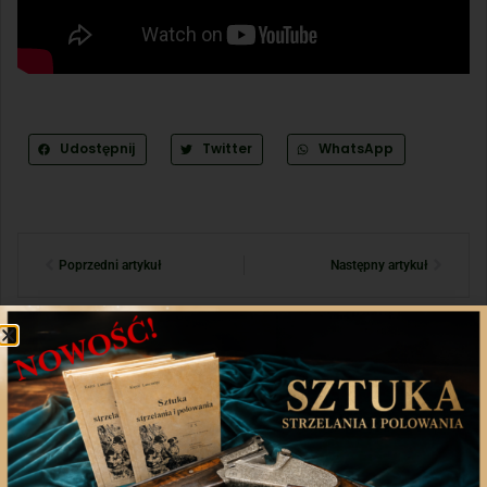
Udostępnij
Twitter
WhatsApp
Poprzedni artykuł
Następny artykuł
Aplikacja mobilna
Nasza aplikacja to doskonały towarzysz każdego
miłośnika łowiectwa, który pragnie pozostać na