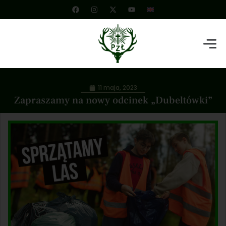
11 maja, 2023
Zapraszamy na nowy odcinek „Dubeltówki”