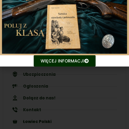
bieżąco z najnowszymi treściami związanych stron.
Śledź aktualne wydarzenia
Udostępniaj treści znajomym
WIĘCEJ INFORMACJI
Nasze inicjatywy
Ubezpieczenia
Ogłoszenia
Dołącz do nas!
Kontakt
Łowiec Polski