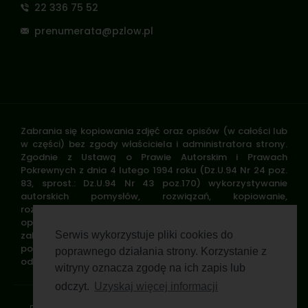
22 336 75 52
prenumerata@pzlow.pl
Zabrania się kopiowania zdjęć oraz opisów (w całości lub
w części) bez zgody właściciela i administratora strony.
Zgodnie z Ustawą o Prawie Autorskim i Prawach
Pokrewnych z dnia 4 lutego 1994 roku (Dz.U.94 Nr 24 poz.
83, sprost.: Dz.U.94 Nr 43 poz.170) wykorzystywanie
autorskich pomysłów, rozwiązań, kopiowanie,
rozpowszechnianie zdjęć, fragmentów grafiki, tekstów
opisów w celach zarobkowych, bez zezwolenia autora jest
zabronione i stanowi naruszenie praw autorskich oraz
Serwis wykorzystuje pliki cookies do
podlega karze. Znaki towarowe i graficzne są własnością
poprawnego działania strony. Korzystanie z
odpowiednich firm i/lub instytucji.
witryny oznacza zgodę na ich zapis lub
odczyt.
Uzyskaj więcej informacji
Standardy ochrony małoletnich
Polityka prywatności
Klauzula informacyjna
Regulamin profilu
Pomoc zdalna