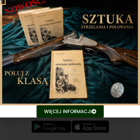
Poprzedni artykuł
Następny artykuł
Aplikacja mobilna
Nasza aplikacja to doskonały towarzysz każdego
miłośnika łowiectwa, który pragnie pozostać na
bieżąco z najnowszymi treściami związanych stron.
Śledź aktualne wydarzenia
WIĘCEJ INFORMACJI
Udostępniaj treści znajomym