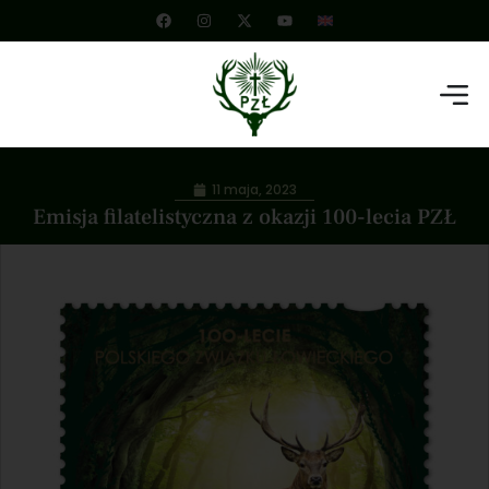
11 maja, 2023
Emisja filatelistyczna z okazji 100-lecia PZŁ