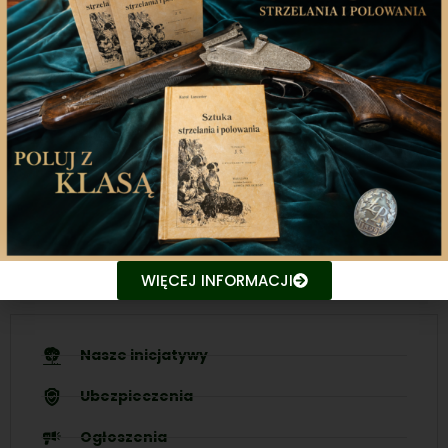
Aplikacja mobilna
Nasza aplikacja to doskonały towarzysz każdego
miłośnika łowiectwa, który pragnie pozostać na
bieżąco z najnowszymi treściami związanych stron.
Śledź aktualne wydarzenia
Udostępniaj treści znajomym
WIĘCEJ INFORMACJI
Nasze inicjatywy
Ubezpieczenia
Ogłoszenia