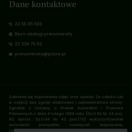
Dane kontaktowe
22 55 65 500
Biuro obsługi prenumeraty
22 336 75 52
prenumerata@pzlow.pl
Zabrania się kopiowania zdjęć oraz opisów (w całości lub
w części) bez zgody właściciela i administratora strony.
Zgodnie z Ustawą o Prawie Autorskim i Prawach
Pokrewnych z dnia 4 lutego 1994 roku (Dz.U.94 Nr 24 poz.
83, sprost.: Dz.U.94 Nr 43 poz.170) wykorzystywanie
autorskich pomysłów, rozwiązań, kopiowanie,
rozpowszechnianie zdjęć, fragmentów grafiki, tekstów