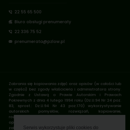
22 55 65 500
Biuro obsługi prenumeraty
22 336 75 52
prenumerata@pzlow.pl
Zabrania się kopiowania zdjęć oraz opisów (w całości lub
w części) bez zgody właściciela i administratora strony.
Zgodnie z Ustawą o Prawie Autorskim i Prawach
Pokrewnych z dnia 4 lutego 1994 roku (Dz.U.94 Nr 24 poz.
83, sprost.: Dz.U.94 Nr 43 poz.170) wykorzystywanie
autorskich pomysłów, rozwiązań, kopiowanie,
rozpowszechnianie zdjęć, fragmentów grafiki, tekstów
opisów w celach zarobkowych, bez zezwolenia autora jest
zabronione i stanowi naruszenie praw autorskich oraz
Serwis wykorzystuje pliki cookies do