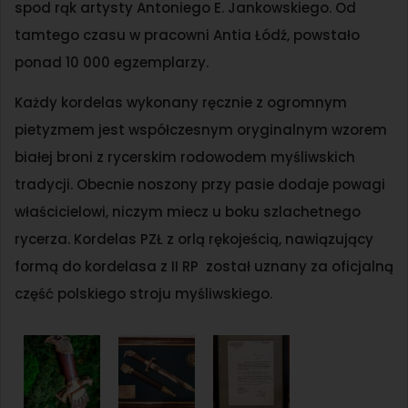
spod rąk artysty Antoniego E. Jankowskiego. Od
tamtego czasu w pracowni Antia Łódź, powstało
ponad 10 000 egzemplarzy.
Każdy kordelas wykonany ręcznie z ogromnym
pietyzmem jest współczesnym oryginalnym wzorem
białej broni z rycerskim rodowodem myśliwskich
tradycji. Obecnie noszony przy pasie dodaje powagi
właścicielowi, niczym miecz u boku szlachetnego
rycerza. Kordelas PZŁ z orlą rękojeścią, nawiązujący
formą do kordelasa z II RP został uznany za oficjalną
część polskiego stroju myśliwskiego.