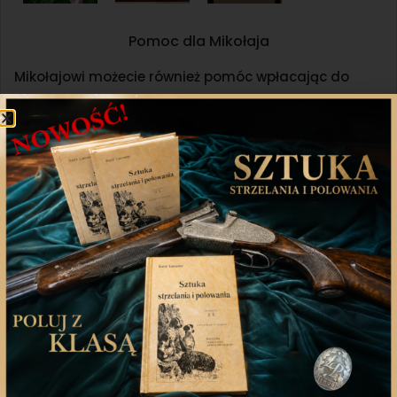
Pomoc dla Mikołaja
Mikołajowi możecie również pomóc wpłacając do
16.01.2021r. środki na leczenie pod poniższym linkiem:
Pomoc dla Mikołaja
Udostępnij
Twitter
WhatsApp
Poprzedni artykuł
Następny artykuł