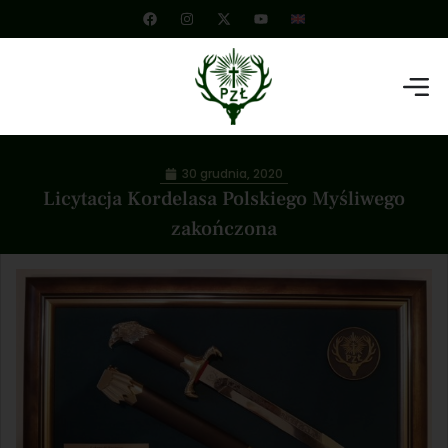
30 grudnia, 2020
Licytacja Kordelasa Polskiego Myśliwego
zakończona