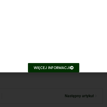
h myśliwych, strzelców sportowych o skutkach
 amunicji. Wiedza o tym, w jakim stopniu przyjęte
ałkowitego zakazu używania ołowiu w amunicji wpłynie
rycznych dyskusjach w przyszłości.
eta dotyczy właśnie Ciebie!
kiety przygotuje firma konsultingowej REACHLaw. Co
 osobowe, a Wasze odpowiedzi są całkowicie anonimowe.
 Kuczaj, członek ZG PZŁ.
WIĘCEJ INFORMACJI
Następny artykuł