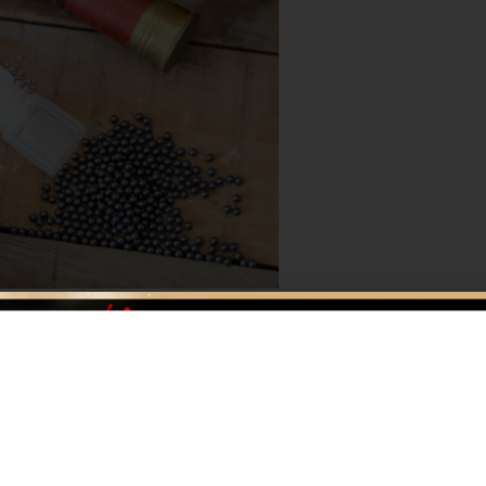
agi na przewidywane przyszłe działania Komisji
korzystywania ołowiu z amunicji (nie tylko śrutowej)
oledzy o wzięcie udziału w krótkiej ankiecie dostępnej