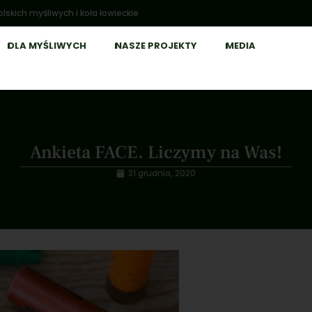
lskich myśliwych i koła łowieckie
DLA MYŚLIWYCH
NASZE PROJEKTY
MEDIA
Ankieta FACE. Liczymy na Was!
31 grudnia, 2020