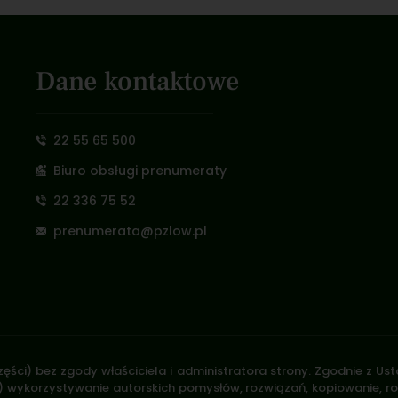
Dane kontaktowe
22 55 65 500
Biuro obsługi prenumeraty
22 336 75 52
prenumerata@pzlow.pl
zęści) bez zgody właściciela i administratora strony. Zgodnie z U
.170) wykorzystywanie autorskich pomysłów, rozwiązań, kopiowanie, 