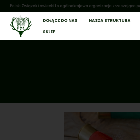
Polski Związek Łowiecki to ogólnokrajowa organizacja zrzeszająca po
DOŁĄCZ DO NAS
NASZA STRUKTURA
SKLEP