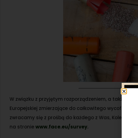
W związku z przyjętym rozporządzeniem, a także z uw
Europejskiej zmierzające do całkowitego wycofania wy
zwracamy się z prośbą do każdego z Was, Koleżanki i K
na stronie
www.face.eu/survey
.