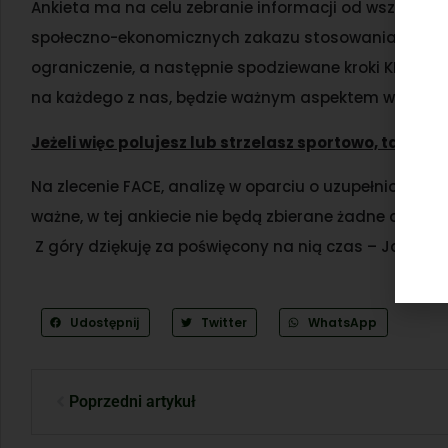
Ankieta ma na celu zebranie informacji od wszystkic
społeczno-ekonomicznych zakazu stosowania ołowiu w
ograniczenie, a następnie spodziewane kroki KE do c
na każdego z nas, będzie ważnym aspektem w meryto
Jeżeli więc polujesz lub strzelasz sportowo, ta anki
Na zlecenie FACE, analizę w oparciu o uzupełnione an
ważne, w tej ankiecie nie będą zbierane żadne dane
Z góry dziękuję za poświęcony na nią czas – Jarosław
Udostępnij
Twitter
WhatsApp
Poprzedni artykuł