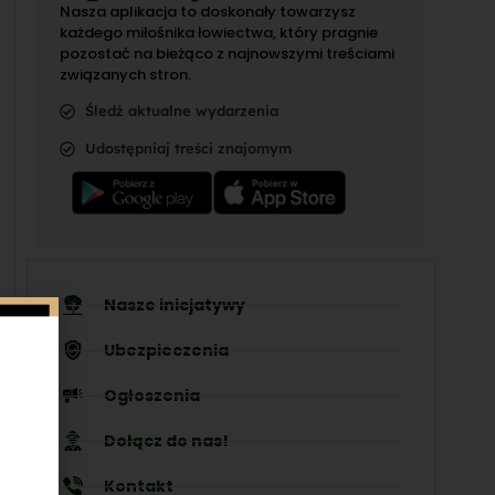
Nasza aplikacja to doskonały towarzysz
każdego miłośnika łowiectwa, który pragnie
pozostać na bieżąco z najnowszymi treściami
związanych stron.
Śledź aktualne wydarzenia
Udostępniaj treści znajomym
Nasze inicjatywy
Ubezpieczenia
Ogłoszenia
Dołącz do nas!
Kontakt