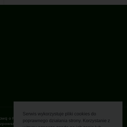
Serwis wykorzystuje pliki cookies do
stawą o Prawie Autorskim i Prawach Pokrewnych z dnia 4 lutego
poprawnego działania strony. Korzystanie z
rozpowszechnianie zdjęć, fragmentów grafiki, tekstów opisów w