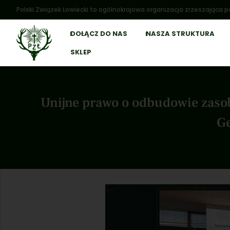
Polski Związek Łowiecki to ogólnokrajowa organizacja zrzeszająca po
DOŁĄCZ DO NAS
NASZA STRUKTURA
SKLEP
Unijne prawo o odbudowie zasob
Ge