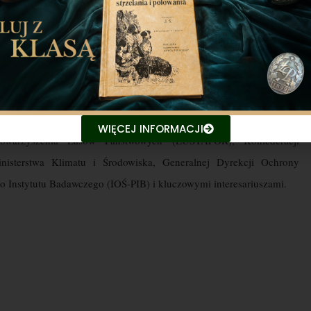
 dnia wraz
z dyrektorami generalnymi ds. leśnictwa, podczas którego
drażania NRL w ekosystemach miejskich
i leśnych.
praktyk pomiędzy przedstawicielami Komisji Europejskiej, Dyrekcji
antami Międzynarodowej Unii Ochrony Przyrody (IUCN), Europejskiej
WIĘCEJ INFORMACJI
Stowarzyszenia Lasów Państwowych (EUSTAFOR), Konfederacji
inisterstwa Klimatu i Środowiska, Generalnej Dyrekcji Ochrony
 Instytutu Badawczego (IOŚ-PIB) i kluczowymi interesariuszami.