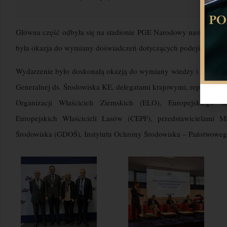
Główna część odbyła się na stadionie PGE Narodowy następnego
była okazja do wymiany doświadczeń dotyczących podejść do w
Wydarzenie było doskonałą okazją do wymiany wiedzy i dobrych 
Generalnej ds. Środowiska KE, delegatami krajowymi, reprezent
Organizacji Właścicieli Ziemskich (ELO), Europejskiego 
Europejskich Właścicieli Lasów (CEPF), przedstawicielami M
Środowiska (GDOŚ), Instytutu Ochrony Środowiska – Państwowego