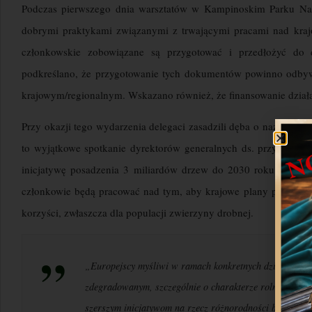
Podczas pierwszego dnia warsztatów w Kampinoskim Parku Nar
dobrymi praktykami związanymi z trwającymi pracami nad kra
członkowskie zobowiązane są przygotować i przedłożyć do d
podkreślano, że przygotowanie tych dokumentów powinno odby
krajowym/regionalnym. Wskazano również, że finansowanie dział
Przy okazji tego wydarzenia delegaci zasadzili dęba o nazwie „P
to wyjątkowe spotkanie dyrektorów generalnych ds. przyrody i 
inicjatywę posadzenia 3 miliardów drzew do 2030 roku określo
członkowie będą pracować nad tym, aby krajowe plany przywra
korzyści, zwłaszcza dla populacji zwierzyny drobnej.
„Europejscy myśliwi w ramach konkretnych działań na r
zdegradowanym, szczególnie o charakterze rolniczym nie
szerszym inicjatywom na rzecz różnorodności biologicz