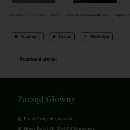
Zdjęcia: arch. prywatne J.Kuczaj; – z przedstawicielami Komisji Europejsk
Udostępnij
Twitter
WhatsApp
Poprzedni artykuł
Zarząd Główny
Polski Związek Łowiecki
Nowy Świat 35, 00-029 Warszawa