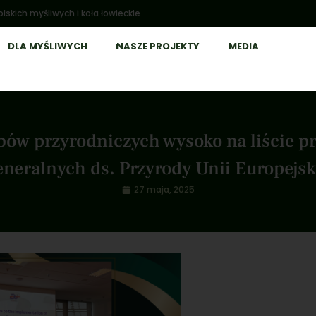
lskich myśliwych i koła łowieckie
DLA MYŚLIWYCH
NASZE PROJEKTY
MEDIA
ów przyrodniczych wysoko na liście p
neralnych ds. Przyrody Unii Europejsk
27 maja, 2025