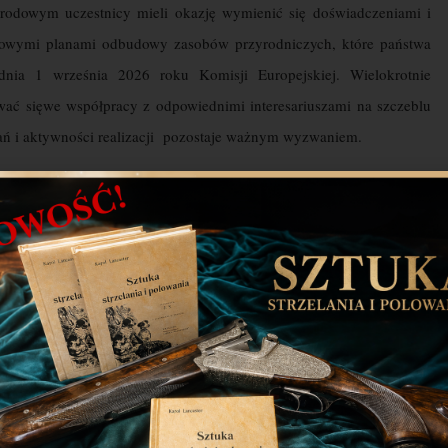
odowym uczestnicy mieli okazję wymienić się doświadczeniami i
jowymi planami odbudowy zasobów przyrodniczych, które państwa
nia 1 września 2026 roku Komisji Europejskiej. Wielokrotnie
wać się
we współpracy z odpowiednimi interesariuszami na szczeblu
ań i aktywności realizacji pozostaje ważnym wyzwaniem.
rzywracanie przyrody” (z ang. „Nature Restoration”), aby upamiętnić
trwającą polską prezydencję w Radzie UE, symbolicznie wspierając
ną w Strategii UE na rzecz różnorodności biologicznej.
FACE i jej
cania zdegradowanych zasobów przyrodniczych przyniosły znaczące
zecz przywracania wartości użytkowych i przyrodniczych siedliskom
zbędnych do egzystencji dla zwierzyny drobnej, wzmacniają korzyści
nej”
– podkreślał na spotkaniu Jarosław Kuczaj.