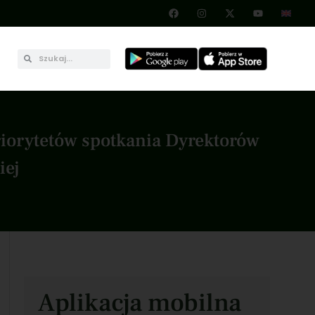
riorytetów spotkania Dyrektorów
iej
Aplikacja mobilna