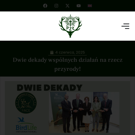
4 czerwca, 2025
Dwie dekady wspólnych działań na rzecz
przyrody!