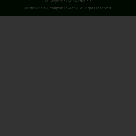
Wsparcie GWP Wirtualnie
© 2026 Polski Związek Łowiecki. All rights reserved