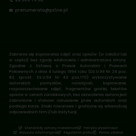
prenumerata@pzlow.pl
Zabrania się kopiowania zdjęć oraz opisów (w całości lub
w części) bez zgody właściciela i administratora strony.
Zgodnie z Ustawą o Prawie Autorskim i Prawach
Pokrewnych z dnia 4 lutego 1994 roku (Dz.U.94 Nr 24 poz.
83, sprost.: Dz.U.94 Nr 43 poz.170) wykorzystywanie
autorskich pomysłów, rozwiązań, kopiowanie,
rozpowszechnianie zdjęć, fragmentów grafiki, tekstów
opisów w celach zarobkowych, bez zezwolenia autora jest
zabronione i stanowi naruszenie praw autorskich oraz
podlega karze. Znaki towarowe i graficzne są własnością
odpowiednich firm i/lub instytucji.
Standardy ochrony małoletnich
Polityka prywatności
Klauzula informacyjna
Regulamin profilu
Pomoc zdalna