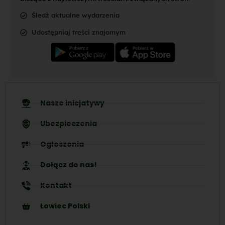
Śledź aktualne wydarzenia
Udostępniaj treści znajomym
Nasze inicjatywy
Ubezpieczenia
Ogłoszenia
Dołącz do nas!
Kontakt
Łowiec Polski