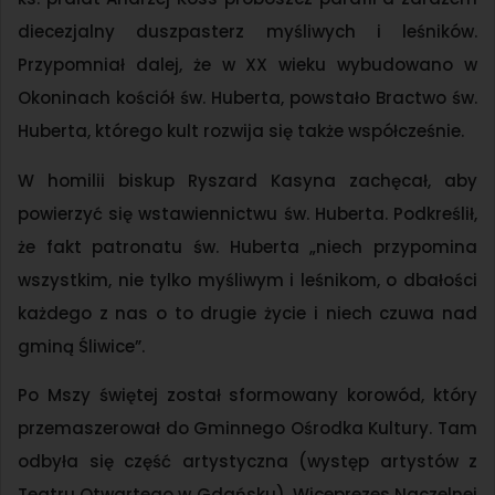
diecezjalny duszpasterz myśliwych i leśników.
Przypomniał dalej, że w XX wieku wybudowano w
Okoninach kościół św. Huberta, powstało Bractwo św.
Huberta, którego kult rozwija się także współcześnie.
W homilii biskup Ryszard Kasyna zachęcał, aby
powierzyć się wstawiennictwu św. Huberta. Podkreślił,
że fakt patronatu św. Huberta „niech przypomina
wszystkim, nie tylko myśliwym i leśnikom, o dbałości
każdego z nas o to drugie życie i niech czuwa nad
gminą Śliwice”.
Po Mszy świętej został sformowany korowód, który
przemaszerował do Gminnego Ośrodka Kultury. Tam
odbyła się część artystyczna (występ artystów z
Teatru Otwartego w Gdańsku). Wiceprezes Naczelnej