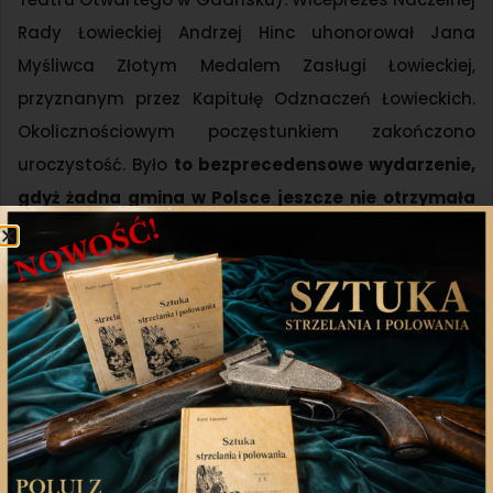
Rady Łowieckiej Andrzej Hinc uhonorował Jana
Myśliwca Złotym Medalem Zasługi Łowieckiej,
przyznanym przez Kapitułę Odznaczeń Łowieckich.
Okolicznościowym poczęstunkiem zakończono
uroczystość. Było
to bezprecedensowe wydarzenie,
gdyż żadna gmina w Polsce jeszcze nie otrzymała
patronatu Św. Huberta.
Uroczystość zgromadziła liczne delegacje myśliwych,
leśników, władz samorządowych, instytucji oraz wielu
organizacji z Borów Tucholskich oraz województwa
kujawsko-pomorskiego i pomorskiego.
ZOBACZ RELACJĘ NA PORTALU GMINY ŚLIWICE.PL
ZOBACZ RELACJĘ W TYGODNIUKU TUCHOLSKIM