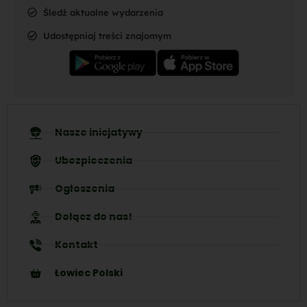
Śledź aktualne wydarzenia
Udostępniaj treści znajomym
Nasze inicjatywy
Ubezpieczenia
Ogłoszenia
Dołącz do nas!
Kontakt
Łowiec Polski