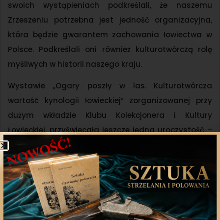
swoich wystąpieniach podkreślali, że naszemu
Zrzeszeniu potrzebna jest jedność organizacyjna,
która będzie gwarantem zachowania łowiectwa w
Polsce. Podkreślali oni również kulturotwórczą rolę
myśliwych w historii naszego kraju.
Wystawie „Ogary poszły w las. Kulturotwórcza
wartość kynologii łowieckiej” zorganizowanej przy
dużym wkładzie Klubu Kolekcjonera i Kultury
Łowieckiej, przyświecała jeszcze jedna uroczystość –
dekoracja zasłużonych dla kultury łowieckiej
myśliwych odznaczeniami „Darz Bór” przyznawanymi
przez Parlamentarny Zespół ds. Kultury i Tradycji
Łowiectwa. W tym dniu te piękne i wyjątkowe
odznaczenie otrzymali: prof. Roman Dziedzic,
Wacław Gosztyła, prof. Dariusz Gwiazdowicz,