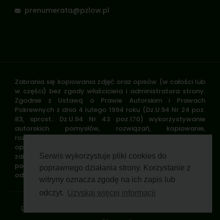
prenumerata@pzlow.pl
Zabrania się kopiowania zdjęć oraz opisów (w całości lub
w części) bez zgody właściciela i administratora strony.
Zgodnie z Ustawą o Prawie Autorskim i Prawach
Pokrewnych z dnia 4 lutego 1994 roku (Dz.U.94 Nr 24 poz.
83, sprost.: Dz.U.94 Nr 43 poz.170) wykorzystywanie
autorskich pomysłów, rozwiązań, kopiowanie,
rozpowszechnianie zdjęć, fragmentów grafiki, tekstów
opisów w celach zarobkowych, bez zezwolenia autora jest
zabronione i stanowi naruszenie praw autorskich oraz
Serwis wykorzystuje pliki cookies do
podlega karze. Znaki towarowe i graficzne są własnością
poprawnego działania strony. Korzystanie z
odpowiednich firm i/lub instytucji.
witryny oznacza zgodę na ich zapis lub
odczyt.
Uzyskaj więcej informacji
Standardy ochrony małoletnich
Polityka prywatności
Klauzula informacyjna
Regulamin profilu
Pomoc zdalna
Wsparcie GWP Wirtualnie