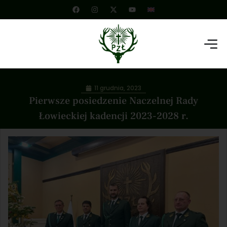
11 grudnia, 2023
Pierwsze posiedzenie Naczelnej Rady
Łowieckiej kadencji 2023-2028 r.