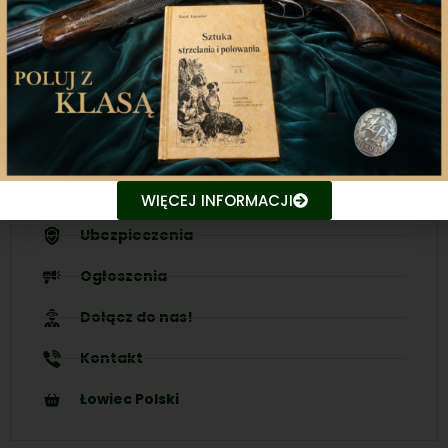
Śledź aktualne wydarzenia
Udostępniaj treści znajomym
Nasze inicjatywy
WIĘCEJ INFORMACJI
Ubezpieczenia
Ogłoszenia
Dołącz do nas!
Kontakt
Łowiec Polski