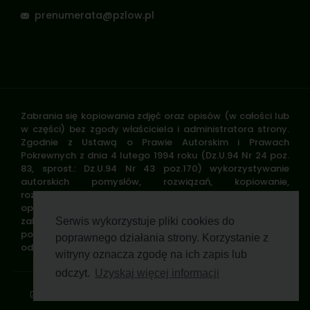
prenumerata@pzlow.pl
Zabrania się kopiowania zdjęć oraz opisów (w całości lub
w części) bez zgody właściciela i administratora strony.
Zgodnie z Ustawą o Prawie Autorskim i Prawach
Pokrewnych z dnia 4 lutego 1994 roku (Dz.U.94 Nr 24 poz.
83, sprost.: Dz.U.94 Nr 43 poz.170) wykorzystywanie
autorskich pomysłów, rozwiązań, kopiowanie,
rozpowszechnianie zdjęć, fragmentów grafiki, tekstów
opisów w celach zarobkowych, bez zezwolenia autora jest
zabronione i stanowi naruszenie praw autorskich oraz
Serwis wykorzystuje pliki cookies do
podlega karze. Znaki towarowe i graficzne są własnością
poprawnego działania strony. Korzystanie z
odpowiednich firm i/lub instytucji.
witryny oznacza zgodę na ich zapis lub
odczyt.
Uzyskaj więcej informacji
Standardy ochrony małoletnich
Polityka prywatności
Klauzula informacyjna
Regulamin profilu
Pomoc zdalna
Wsparcie GWP Wirtualnie