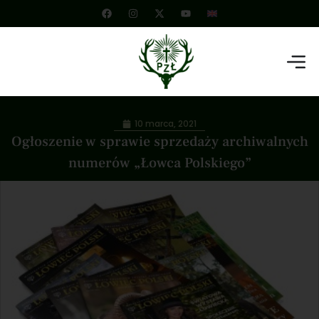
10 marca, 2021
Ogłoszenie w sprawie sprzedaży archiwalnych
numerów „Łowca Polskiego”