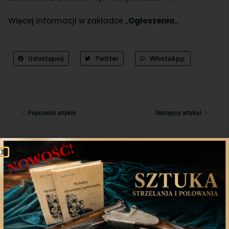
Więcej informacji w zakładce „
Ogłoszenia
„.
Udostępnij
Twitter
WhatsApp
Poprzedni artykuł
Następny artykuł
Aplikacja mobilna
Nasza aplikacja to doskonały towarzysz każdego
miłośnika łowiectwa, który pragnie pozostać na
bieżąco z najnowszymi treściami związanych stron.