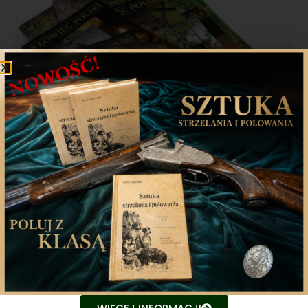
Ogłoszenie w sprawie sprzedaży
archiwalnych numerów „Łowca
Polskiego”
Likwidator sprzeda składniki majątkowe wchodzące w
skład przedsiębiorstwa: „Łowiec Polski”