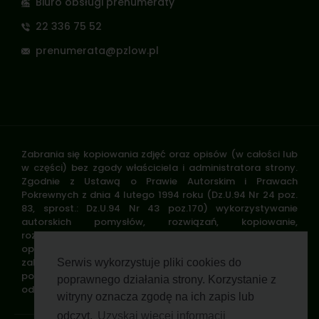
Biuro obsługi prenumeraty
22 336 75 52
prenumerata@pzlow.pl
Zabrania się kopiowania zdjęć oraz opisów (w całości lub
w części) bez zgody właściciela i administratora strony.
Zgodnie z Ustawą o Prawie Autorskim i Prawach
Pokrewnych z dnia 4 lutego 1994 roku (Dz.U.94 Nr 24 poz.
83, sprost.: Dz.U.94 Nr 43 poz.170) wykorzystywanie
autorskich pomysłów, rozwiązań, kopiowanie,
rozpowszechnianie zdjęć, fragmentów grafiki, tekstów
opisów w celach zarobkowych, bez zezwolenia autora jest
zabronione i stanowi naruszenie praw autorskich oraz
Serwis wykorzystuje pliki cookies do
podlega karze. Znaki towarowe i graficzne są własnością
poprawnego działania strony. Korzystanie z
odpowiednich firm i/lub instytucji.
witryny oznacza zgodę na ich zapis lub
odczyt.
Uzyskaj więcej informacji