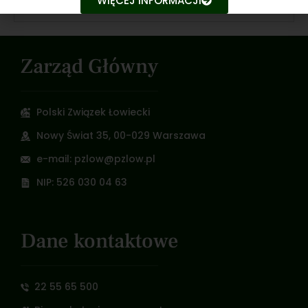
WIĘCEJ INFORMACJI
10 marca 2021
Zarząd Główny
Polski Związek Łowiecki
Nowy Świat 35, 00-029 Warszawa
e-mail: pzlow@pzlow.pl
NIP: 526 030 04 63
Dane kontaktowe
22 55 65 500