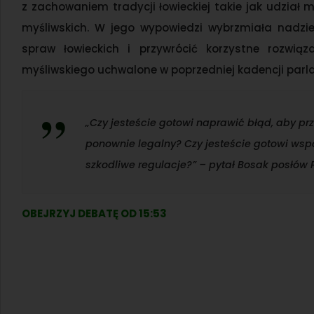
z zachowaniem tradycji łowieckiej takie jak udział
myśliwskich. W jego wypowiedzi wybrzmiała nadzie
spraw łowieckich i przywrócić korzystne rozwiąza
myśliwskiego uchwalone w poprzedniej kadencji parl
„Czy jesteście gotowi naprawić błąd, aby prz
ponownie legalny? Czy jesteście gotowi wspól
szkodliwe regulacje?”
– pytał Bosak posłów P
OBEJRZYJ DEBATĘ OD 15:53