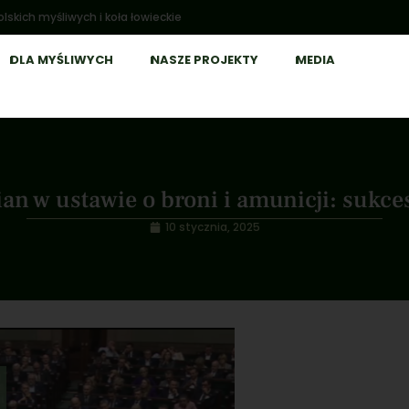
lskich myśliwych i koła łowieckie
DLA MYŚLIWYCH
NASZE PROJEKTY
MEDIA
an w ustawie o broni i amunicji: sukc
10 stycznia, 2025