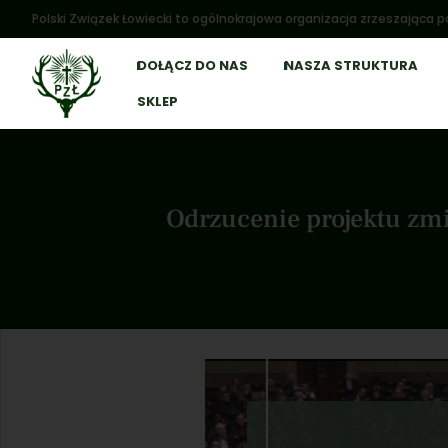
Polski Związek Łowiecki to ogólnokrajowa organizacja zrzeszająca po
DOŁĄCZ DO NAS
NASZA STRUKTURA
SKLEP
Odrzucenie projektu zmi