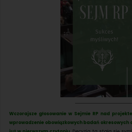
Wczorajsze głosowanie w Sejmie RP nad projekte
wprowadzenie obowiązkowych badań okresowych dla
już w pierwszym czytaniu
. Decyzja ta stała się s