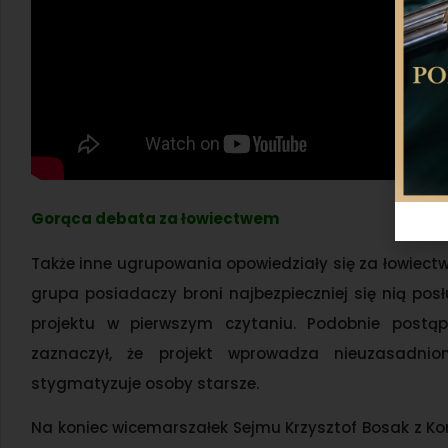
Gorąca debata za łowiectwem
Także inne ugrupowania opowiedziały się za łowiectwe
grupa posiadaczy broni najbezpieczniej się nią posł
projektu w pierwszym czytaniu. Podobnie postąpi
zaznaczył, że projekt wprowadza nieuzasadnio
stygmatyzuje osoby starsze.
Na koniec wicemarszałek Sejmu Krzysztof Bosak z Ko