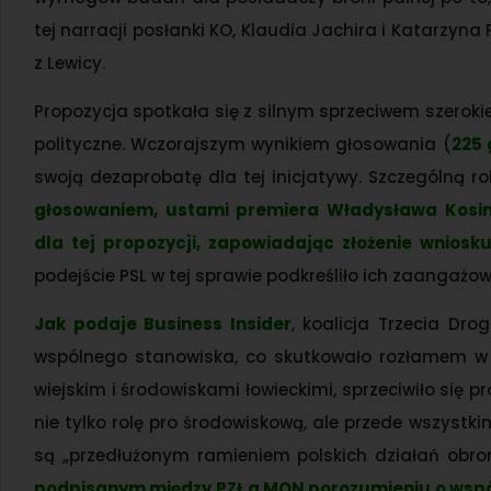
tej narracji posłanki KO, Klaudia Jachira i Katarzyna
z Lewicy.
Propozycja spotkała się z silnym sprzeciwem szerok
polityczne. Wczorajszym wynikiem głosowania (
225 
swoją dezaprobatę dla tej inicjatywy. Szczególną r
głosowaniem, ustami premiera Władysława Kosin
dla tej propozycji, zapowiadając złożenie wniosk
podejście PSL w tej sprawie podkreśliło ich zaangażo
Jak podaje Business Insider
, koalicja Trzecia Dr
wspólnego stanowiska, co skutkowało rozłamem w gł
wiejskim i środowiskami łowieckimi, sprzeciwiło się 
nie tylko rolę pro środowiskową, ale przede wszystk
są „przedłużonym ramieniem polskich działań obro
podpisanym między PZŁ a MON porozumieniu o wspó