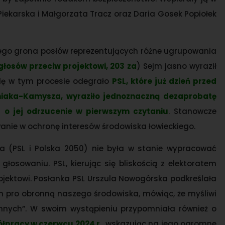
 Piekarska i Małgorzata Tracz oraz Daria Gosek Popiołek
iego grona posłów reprezentujących różne ugrupowania
głosów przeciw projektowi, 203 za
) Sejm jasno wyraził
olę w tym procesie odegrało
PSL, które już dzień przed
iaka-Kamysza, wyraziło jednoznaczną dezaprobatę
u o jej odrzucenie w pierwszym czytaniu
. Stanowcze
wanie w ochronę interesów środowiska łowieckiego.
oga (PSL i Polska 2050) nie była w stanie wypracować
osowaniu. PSL, kierując się bliskością z elektoratem
projektowi. Posłanka PSL Urszula Nowogórska podkreślała
im pro obronną naszego środowiska, mówiąc, że myśliwi
nnych”. W swoim wystąpieniu przypomniała również o
łpracy w czerwcu 2024 r.
, wskazując na jego ogromne