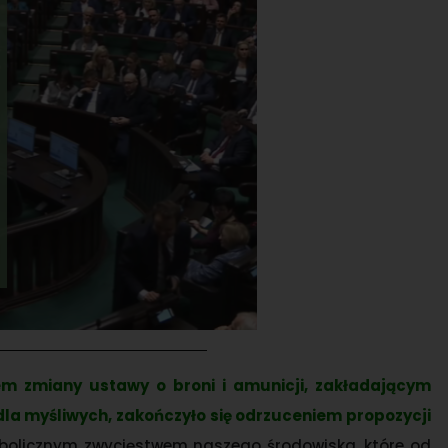
m zmiany ustawy o broni i amunicji, zakładającym
 myśliwych, zakończyło się odrzuceniem propozycji
ymbolicznym zwycięstwem naszego środowiska, które od