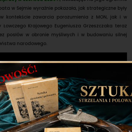
ata w Sejmie wyraźnie pokazała, jak strategiczne były
 w kontekście zawarcia porozumienia z MON, jak i w
wy Łowczego Krajowego Eugeniusza Grzeszczaka teraz
z posłów w obronie myśliwych i w budowaniu silnej
eczeństwa narodowego.