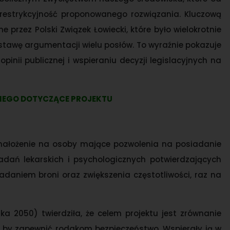
 restrykcyjność proponowanego rozwiązania. Kluczową
przez Polski Związek Łowiecki, które było wielokrotnie
tawę argumentacji wielu posłów. To wyraźnie pokazuje
inii publicznej i wspieraniu decyzji legislacyjnych na
IEGO DOTYCZĄCE PROJEKTU
ł nałożenie na osoby mające pozwolenia na posiadanie
adań lekarskich i psychologicznych potwierdzających
adaniem broni oraz zwiększenia częstotliwości, raz na
 2050) twierdziła, że celem projektu jest zrównanie
 by zapewnić rodakom bezpieczeństwo. Wspierały ją w