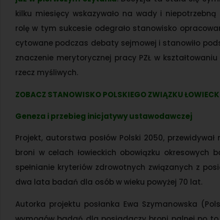
kilku miesięcy wskazywało na wady i niepotrzebną
rolę w tym sukcesie odegrało stanowisko opracowane 
cytowane podczas debaty sejmowej i stanowiło pods
znaczenie merytorycznej pracy PZŁ w kształtowaniu op
rzecz myśliwych.
ZOBACZ STANOWISKO POLSKIEGO ZWIĄZKU ŁOWIECK
Geneza i przebieg inicjatywy ustawodawczej
Projekt, autorstwa posłów Polski 2050, przewidywa
broni w celach łowieckich obowiązku okresowych b
spełnianie kryteriów zdrowotnych związanych z posi
dwa lata badań dla osób w wieku powyżej 70 lat.
Autorka projektu posłanka Ewa Szymanowska (Polska
wymogów badań dla posiadaczy broni palnej po to,