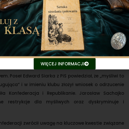
WIĘCEJ INFORMACJI
m. Poseł Edward Siarka z PiS powiedział, że „myśliwi to
ugująca” i w imieniu klubu złożył wniosek o odrzucenie
ła Konfederacja i Republikanie. Jarosław Sachajko
ne restrykcje dla myśliwych oraz dyskryminuje i
nfederacji zwrócił uwagę na kluczowe kwestie związane