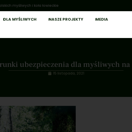
lskich myśliwych i koła łowieckie
DLA MYŚLIWYCH
NASZE PROJEKTY
MEDIA
unki ubezpieczenia dla myśliwych na
15 listopada, 2021