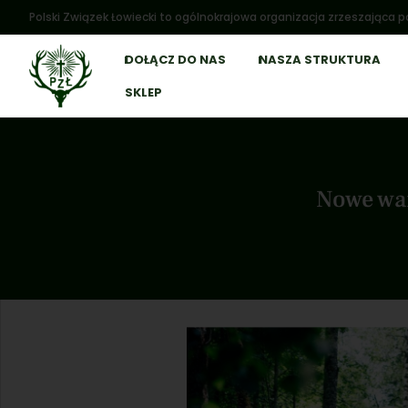
Polski Związek Łowiecki to ogólnokrajowa organizacja zrzeszająca po
DOŁĄCZ DO NAS
NASZA STRUKTURA
SKLEP
Nowe war