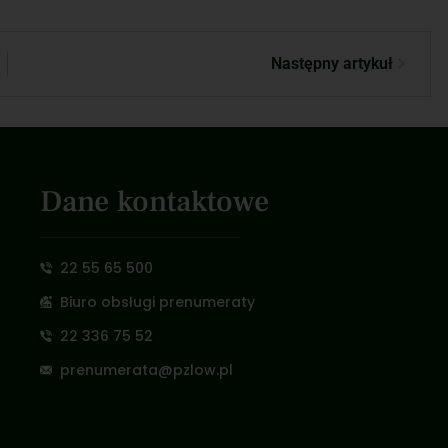
Następny artykuł
Dane kontaktowe
22 55 65 500
Biuro obsługi prenumeraty
22 336 75 52
prenumerata@pzlow.pl