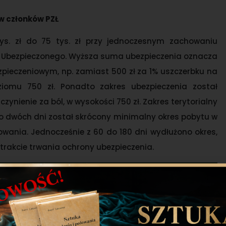
w członków PZŁ
s. zł do 75 tys. zł przy jednoczesnym zachowaniu
d Ubezpieczonego. Wyższa suma ubezpieczenia oznacza
ieczeniowym, np. zamiast 500 zł za 1% uszczerbku na
iomu 750 zł. Ponadto zakres ubezpieczenia został
ynienie za ból, w wysokości 750 zł. Zakres terytorialny
 do dwóch dni został skrócony minimalny okres pobytu w
wania. Jednocześnie z 60 do 180 dni wydłużono okres,
w trakcie trwania ochrony ubezpieczenia.