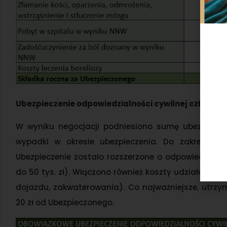
Ubezpieczenie odpowiedzialności cywilnej członków
W wyniku negocjacji podniesiono sumę ubezpieczeni
wypadki w okresie ubezpieczenia. Do zakresu ter
Ubezpieczenie zostało rozszerzone o odpowiedzialn
do 50 tys. zł). Włączono również koszty udziału w p
dojazdu, zakwaterowania). Co najważniejsze, utr
20 zł od Ubezpieczonego.