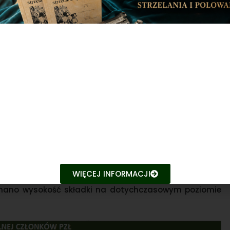
 PZŁ
a z 550 tys. zł do 700 tys. zł na jeden i wszystkie
ytorialnego zostały włączone tereny przygraniczne.
ość wzajemną i naruszenie dóbr osobistych (z limitem
WIĘCEJ INFORMACJI
ostępowaniu w charakterze świadka (w tym m.in. koszty
zymano wysokość składki na dotychczasowym poziomie