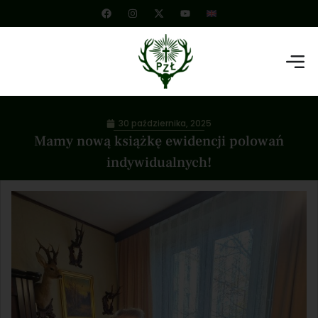
30 października, 2025
Mamy nową książkę ewidencji polowań
indywidualnych!