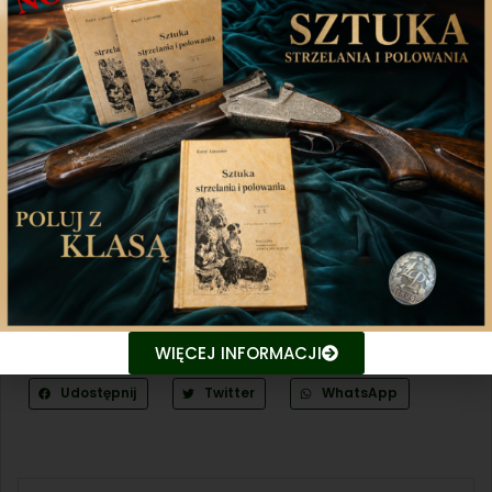
wdrożenia. Zespół PZŁ we współpracy z
przedstawicielami okręgów i kół prowadzi
intensywne przygotowania, by proces przejścia na
nowy system przebiegł sprawnie i bez zakłóceń.
SKŁ PZŁ 2.0 to kolejny krok w budowie nowoczesnego,
zintegrowanego i transparentnego Polskiego
Związku Łowieckiego, odpowiadającego na potrzeby
myśliwych w całej Polsce.
ZG PZŁ
WIĘCEJ INFORMACJI
Udostępnij
Twitter
WhatsApp