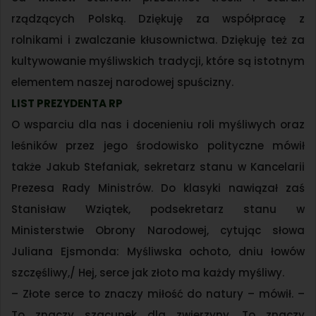
rządzących Polską. Dziękuję za współpracę z
rolnikami i zwalczanie kłusownictwa. Dziękuję też za
kultywowanie myśliwskich tradycji, które są istotnym
elementem naszej narodowej spuścizny.
LIST PREZYDENTA RP
O wsparciu dla nas i docenieniu roli myśliwych oraz
leśników przez jego środowisko polityczne mówił
także Jakub Stefaniak, sekretarz stanu w Kancelarii
Prezesa Rady Ministrów. Do klasyki nawiązał zaś
Stanisław Wziątek, podsekretarz stanu w
Ministerstwie Obrony Narodowej, cytując słowa
Juliana Ejsmonda: Myśliwska ochoto, dniu łowów
szczęśliwy,/ Hej, serce jak złoto ma każdy myśliwy.
– Złote serce to znaczy miłość do natury – mówił. –
To znaczy szacunek dla zwierzyny. To znaczy