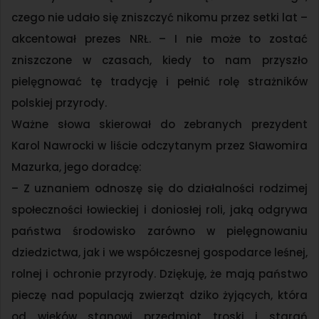
czego nie udało się zniszczyć nikomu przez setki lat –
akcentował prezes NRŁ. – I nie może to zostać
zniszczone w czasach, kiedy to nam przyszło
pielęgnować tę tradycję i pełnić rolę strażników
polskiej przyrody.
Ważne słowa skierował do zebranych prezydent
Karol Nawrocki w liście odczytanym przez Sławomira
Mazurka, jego doradcę:
– Z uznaniem odnoszę się do działalności rodzimej
społeczności łowieckiej i doniosłej roli, jaką odgrywa
państwa środowisko zarówno w pielęgnowaniu
dziedzictwa, jak i we współczesnej gospodarce leśnej,
rolnej i ochronie przyrody. Dziękuję, że mają państwo
pieczę nad populacją zwierząt dziko żyjących, która
od wieków stanowi przedmiot troski i starań