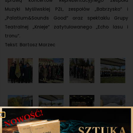
sprawą koncertów Reprezentacyjnego Zespołu
Muzyki Myśliwskiej PZŁ, zespołów „Babrzysko” i
„Palatium&Sounds Good” oraz spektaklu Grupy
Teatralnej „Knieje” zatytułowanego „Echo lasu i
tronu”.
Tekst: Bartosz Marzec