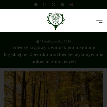
19 października, 2020
Łowczy krajowy z wnioskiem o zmianę
legislacji w kierunku możliwości wykonywania
polowań zbiorowych