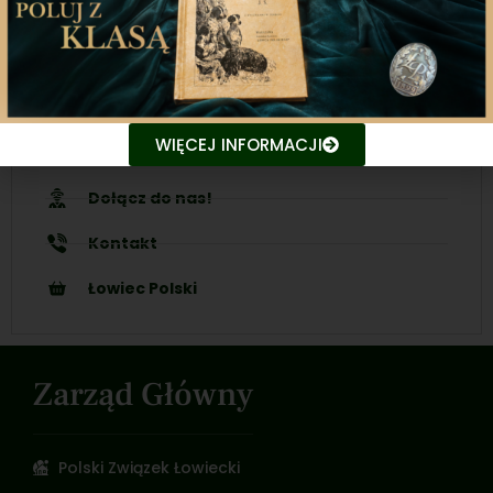
Nasze inicjatywy
Ubezpieczenia
WIĘCEJ INFORMACJI
Ogłoszenia
Dołącz do nas!
Kontakt
Łowiec Polski
Zarząd Główny
Polski Związek Łowiecki