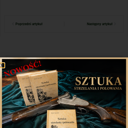
Poprzedni artykuł
Następny artykuł
Aplikacja mobilna
Nasza aplikacja to doskonały towarzysz każdego
miłośnika łowiectwa, który pragnie pozostać na
bieżąco z najnowszymi treściami związanych stron.
Śledź aktualne wydarzenia
Udostępniaj treści znajomym