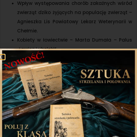
Wpływ występowania chorób zakaźnych wśród
zwierząt dziko żyjących na populację zwierząt –
Agnieszka Lis Powiatowy Lekarz Weterynarii w
Chełmie.
Kobiety w łowiectwie – Marta Dumała – Palus
„Łowiec Lubelski”.
Zróżnicowanie masy ciała i jakości poroża u
samców sarny europejskiej na terenie okręgu
chełmskiego – Aleksandra Sawicka, Mirosław
Sawicki ZO PZŁ w Chełmie.
Inwentaryzacja, monitoring i czynna ochrona
zwierząt w parkach krajobrazowych
województwa lubelskiego -Paweł Łapiński
Dyrektor Zespołu Lubelskich Parków
Krajobrazowych.