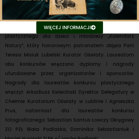
W przerwie konferencji odbyło się podsumowanie
konkursu fotograficznego „Przyrodnicze łowiska” i
WIĘCEJ INFORMACJI
plastycznego dla dzieci i młodzieży „Kalendarz
Natury”, który honorowym patronatem objęła Pani
Teresa Misiuk Lubelski Kurator Oświaty. Laureatom
obu konkursów wręczono dyplomy i nagrody
ufundowane przez organizatorów i sponsorów.
Nagrody dla laureatów konkursu plastycznego
wręczył: Arkadiusz Kwieciński Dyrektor Delegatury w
Chełmie Kuratorium Oświaty w Lublinie i Agnieszka
Prus, natomiast dla laureatów konkursu
fotograficznego: Sebastian Santus Łowczy Okręgowy
ZO PZŁ Biała Podlaska, Dominika Sebastianiuk i
Maciej Husiński ZLPK o/Janów Podlaski.