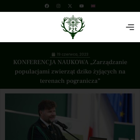
19 czerwca, 2023
KONFERENCJA NAUKOWA „Zarządzanie
populacjami zwierząt dziko żyjących na
terenach pogranicza”