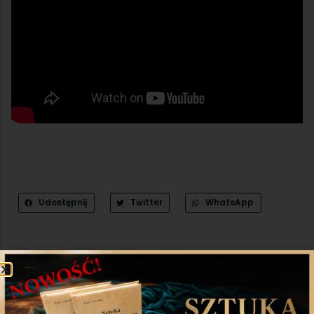
Udostępnij
Twitter
WhatsApp
Poprzedni artykuł
Następny artykuł