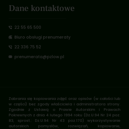
Dane kontaktowe
22 55 65 500
Biuro obsługi prenumeraty
22 336 75 52
prenumerata@pzlow.pl
Zabrania się kopiowania zdjęć oraz opisów (w całości lub
w części) bez zgody właściciela i administratora strony.
Zgodnie z Ustawą o Prawie Autorskim i Prawach
Pokrewnych z dnia 4 lutego 1994 roku (Dz.U.94 Nr 24 poz.
83, sprost.: Dz.U.94 Nr 43 poz.170) wykorzystywanie
autorskich pomysłów, rozwiązań, kopiowanie,