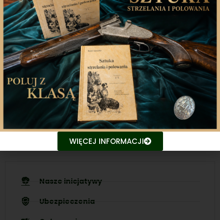
Aplikacja mobilna
Nasza aplikacja to doskonały towarzysz każdego
miłośnika łowiectwa, który pragnie pozostać na
bieżąco z najnowszymi treściami związanych stron.
Śledź aktualne wydarzenia
Udostępniaj treści znajomym
WIĘCEJ INFORMACJI
Nasze inicjatywy
Ubezpieczenia