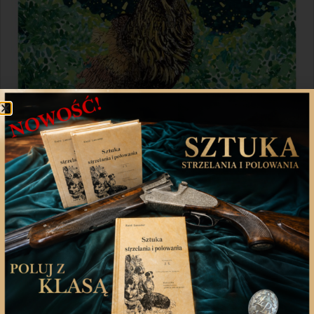
Udostępnij
Twitter
WhatsApp
Poprzedni artykuł
Następny artykuł