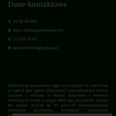
Dane kontaktowe
22 55 65 500
Biuro obsługi prenumeraty
22 336 75 52
prenumerata@pzlow.pl
Zabrania się kopiowania zdjęć oraz opisów (w całości lub
w części) bez zgody właściciela i administratora strony.
Zgodnie z Ustawą o Prawie Autorskim i Prawach
Pokrewnych z dnia 4 lutego 1994 roku (Dz.U.94 Nr 24 poz.
83, sprost.: Dz.U.94 Nr 43 poz.170) wykorzystywanie
autorskich pomysłów, rozwiązań, kopiowanie,
rozpowszechnianie zdjęć, fragmentów grafiki, tekstów