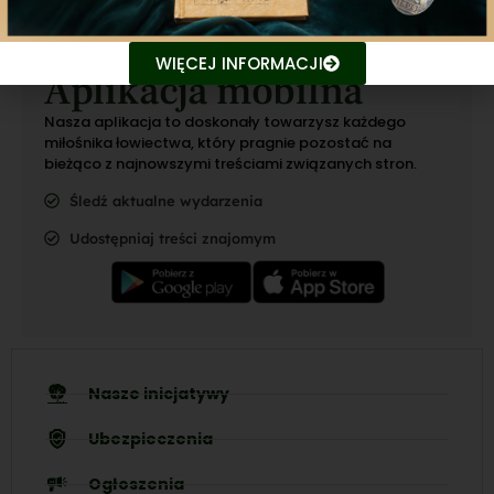
WIĘCEJ INFORMACJI
Aplikacja mobilna
Nasza aplikacja to doskonały towarzysz każdego
miłośnika łowiectwa, który pragnie pozostać na
bieżąco z najnowszymi treściami związanych stron.
Śledź aktualne wydarzenia
Udostępniaj treści znajomym
Nasze inicjatywy
Ubezpieczenia
Ogłoszenia