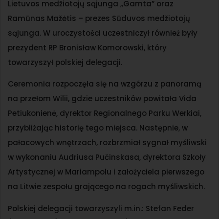
Lietuvos medžiotojų sąjunga „Gamta” oraz
Ramūnas Mažėtis – prezes Sūduvos medžiotojų
sąjunga. W uroczystości uczestniczył również były
prezydent RP Bronisław Komorowski, który
towarzyszył polskiej delegacji.
Ceremonia rozpoczęła się na wzgórzu z panoramą
na przełom Wilii, gdzie uczestników powitała Vida
Petiukonienė, dyrektor Regionalnego Parku Werkiai,
przybliżając historię tego miejsca. Następnie, w
pałacowych wnętrzach, rozbrzmiał sygnał myśliwski
w wykonaniu Audriusa Pučinskasa, dyrektora Szkoły
Artystycznej w Mariampolu i założyciela pierwszego
na Litwie zespołu grającego na rogach myśliwskich.
Polskiej delegacji towarzyszyli m.in.: Stefan Feder