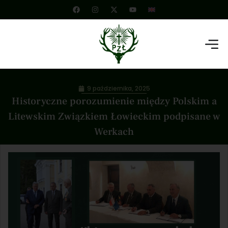
9 października, 2025
Historyczne porozumienie między Polskim a
Litewskim Związkiem Łowieckim podpisane w
Werkach