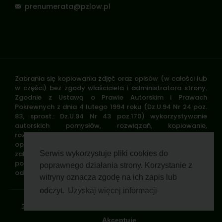
prenumerata@pzlow.pl
Zabrania się kopiowania zdjęć oraz opisów (w całości lub
w części) bez zgody właściciela i administratora strony.
Zgodnie z Ustawą o Prawie Autorskim i Prawach
Pokrewnych z dnia 4 lutego 1994 roku (Dz.U.94 Nr 24 poz.
83, sprost.: Dz.U.94 Nr 43 poz.170) wykorzystywanie
autorskich pomysłów, rozwiązań, kopiowanie,
rozpowszechnianie zdjęć, fragmentów grafiki, tekstów
opisów w celach zarobkowych, bez zezwolenia autora jest
zabronione i stanowi naruszenie praw autorskich oraz
Serwis wykorzystuje pliki cookies do
podlega karze. Znaki towarowe i graficzne są własnością
poprawnego działania strony. Korzystanie z
odpowiednich firm i/lub instytucji.
witryny oznacza zgodę na ich zapis lub
odczyt.
Uzyskaj więcej informacji
Standardy ochrony małoletnich
Polityka prywatności
Klauzula informacyjna
Regulamin profilu
Pomoc zdalna
Wsparcie GWP Wirtualnie
Akceptuje