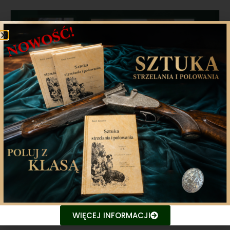
Historyczne porozumienie między
Polskim a Litewskim Związkiem
Łowieckim podpisane w Werkach
26 września 2025 roku w Pałacu w Werkach pod Wilnem
WIĘCEJ INFORMACJI
9 października 2025