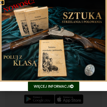
Poprzedni artykuł
Następny artykuł
Aplikacja mobilna
Nasza aplikacja to doskonały towarzysz każdego
miłośnika łowiectwa, który pragnie pozostać na
bieżąco z najnowszymi treściami związanych stron.
Śledź aktualne wydarzenia
WIĘCEJ INFORMACJI
Udostępniaj treści znajomym