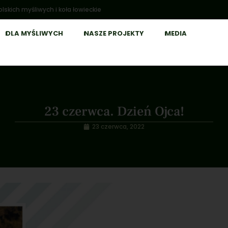
lskich myśliwych i koła łowieckie
DLA MYŚLIWYCH
NASZE PROJEKTY
MEDIA
23 czerwca. Dzień Ojca!
23 czerwca, 2022