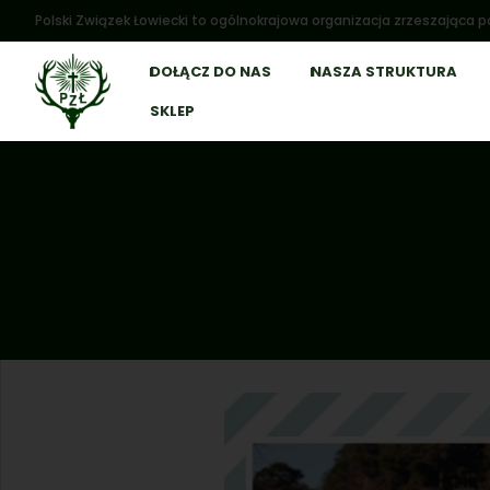
Polski Związek Łowiecki to ogólnokrajowa organizacja zrzeszająca po
DOŁĄCZ DO NAS
NASZA STRUKTURA
SKLEP