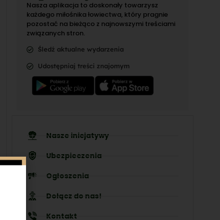
Nasza aplikacja to doskonały towarzysz
każdego miłośnika łowiectwa, który pragnie
pozostać na bieżąco z najnowszymi treściami
związanych stron.
Śledź aktualne wydarzenia
Udostępniaj treści znajomym
Nasze inicjatywy
Ubezpieczenia
Ogłoszenia
Dołącz do nas!
Kontakt