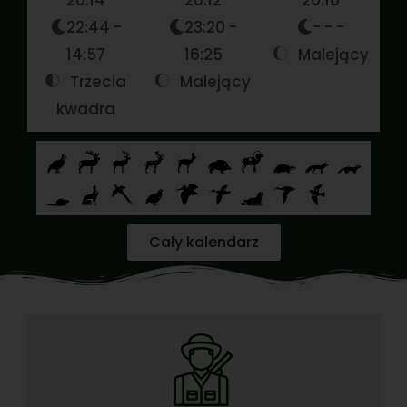
20:14
20:12
20:10
22:44 -
23:20 -
- - -
14:57
16:25
Malejący
Trzecia
Malejący
kwadra
Cały kalendarz