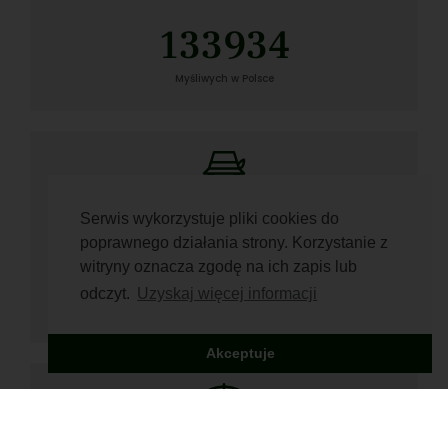
133934
Myśliwych w Polsce
Serwis wykorzystuje pliki cookies do
poprawnego działania strony. Korzystanie z
5676
witryny oznacza zgodę na ich zapis lub
odczyt.
Uzyskaj więcej informacji
Polujących kobiet​
Akceptuje