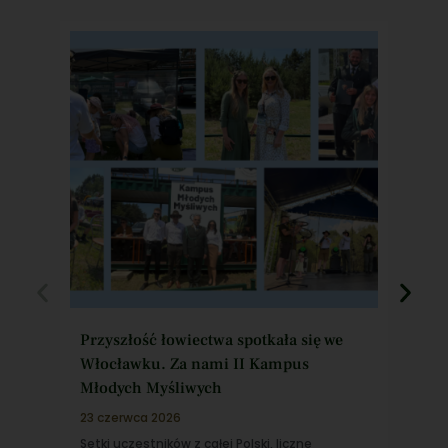
Przyszłość łowiectwa spotkała się we
Szo
Włocławku. Za nami II Kampus
pra
Młodych Myśliwych
„Ło
23 czerwca 2026
22 c
Setki uczestników z całej Polski, liczne
Jak 