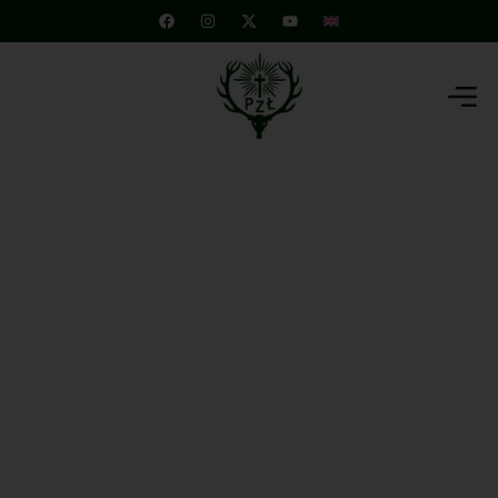
Polski Związek Łowiecki
Zarząd Główny
Darz Bór!