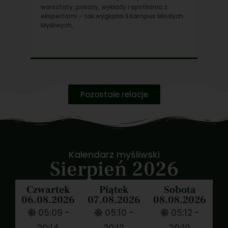
warsztaty, pokazy, wykłady i spotkania z
jedn
ekspertami – tak wyglądał II Kampus Młodych
gatu
Myśliwych,
pyta
Pozostałe relacje
Kalendarz myśliwski
Sierpień 2026
Czwartek
Piątek
Sobota
06.08.2026
07.08.2026
08.08.2026
05:09 -
05:10 -
05:12 -