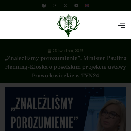
25 kwietnia, 2025
„Znaleźliśmy porozumienie”. Minister Paulina
Henning-Kloska o poselskim projekcie ustawy
Prawo łowieckie w TVN24