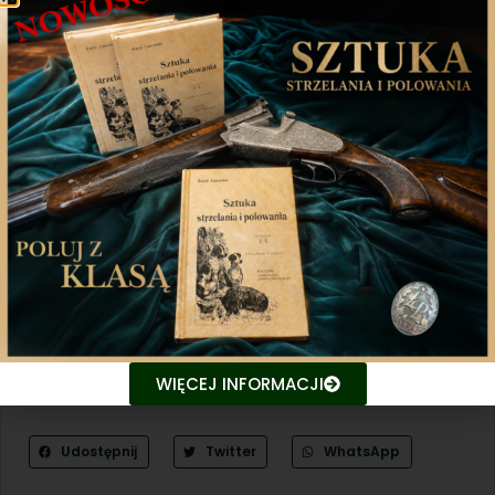
Łowiecki jest kolejny krok bliżej do odzyskania
samorządności. Jest szansa, że w niedalekiej
przyszłości projekt ustawy trafi do trzeciego
czytania w Sejmie RP.
Odtwarzacz
video
WIĘCEJ INFORMACJI
00:00
00:28
Udostępnij
Twitter
WhatsApp