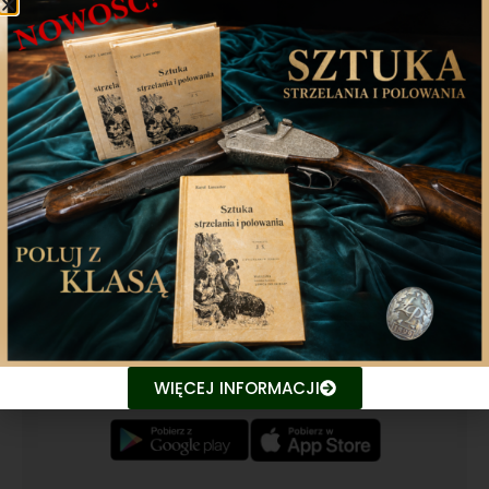
Poprzedni artykuł
Następny artykuł
Aplikacja mobilna
Nasza aplikacja to doskonały towarzysz każdego
miłośnika łowiectwa, który pragnie pozostać na
bieżąco z najnowszymi treściami związanych stron.
Śledź aktualne wydarzenia
WIĘCEJ INFORMACJI
Udostępniaj treści znajomym