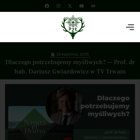
28 kwietnia, 2025
Dlaczego potrzebujemy myśliwych? — Prof. dr
hab. Dariusz Gwiazdowicz w TV Trwam