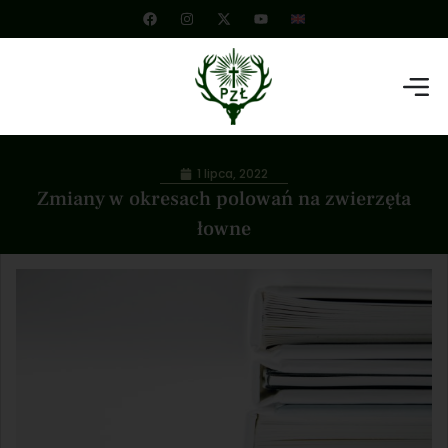
1 lipca, 2022
Zmiany w okresach polowań na zwierzęta
łowne