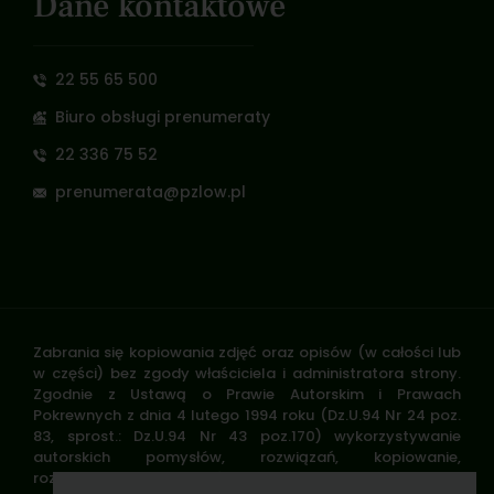
Dane kontaktowe
22 55 65 500
Biuro obsługi prenumeraty
22 336 75 52
prenumerata@pzlow.pl
Zabrania się kopiowania zdjęć oraz opisów (w całości lub
w części) bez zgody właściciela i administratora strony.
Zgodnie z Ustawą o Prawie Autorskim i Prawach
Pokrewnych z dnia 4 lutego 1994 roku (Dz.U.94 Nr 24 poz.
83, sprost.: Dz.U.94 Nr 43 poz.170) wykorzystywanie
autorskich pomysłów, rozwiązań, kopiowanie,
rozpowszechnianie zdjęć, fragmentów grafiki, tekstów