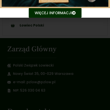
Dołącz do nas!
WIĘCEJ INFORMACJI
Kontakt
Łowiec Polski
Zarząd Główny
Polski Związek Łowiecki
Nowy Świat 35, 00-029 Warszawa
e-mail: pzlow@pzlow.pl
NIP: 526 030 04 63