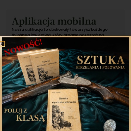
Aplikacja mobilna
Nasza aplikacja to doskonały towarzysz każdego
miłośnika łowiectwa, który pragnie pozostać na
bieżąco z najnowszymi treściami związanych stron.
Śledź aktualne wydarzenia
Udostępniaj treści znajomym
Nasze inicjatywy
Ubezpieczenia
Ogłoszenia