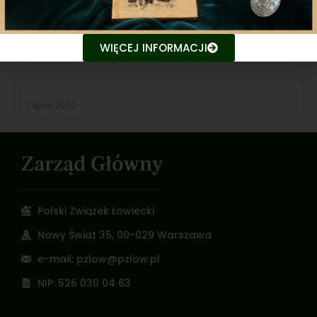
Wywiad z łowczym krajowym Pawłem
WIĘCEJ INFORMACJI
Lisiakiem w Radiu Wnet
1 lipca 2022
Zarząd Główny
Polski Związek Łowiecki
Nowy Świat 35, 00-029 Warszawa
e-mail: pzlow@pzlow.pl
NIP: 526 030 04 63