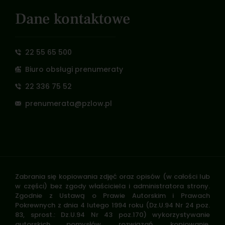
Dane kontaktowe
22 55 65 500
Biuro obsługi prenumeraty
22 336 75 52
prenumerata@pzlow.pl
Zabrania się kopiowania zdjęć oraz opisów (w całości lub
w części) bez zgody właściciela i administratora strony.
Zgodnie z Ustawą o Prawie Autorskim i Prawach
Pokrewnych z dnia 4 lutego 1994 roku (Dz.U.94 Nr 24 poz.
83, sprost.: Dz.U.94 Nr 43 poz.170) wykorzystywanie
autorskich pomysłów, rozwiązań, kopiowanie,