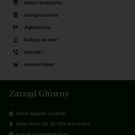
Nasze inicjatywy
Ubezpieczenia
Ogłoszenia
Dołącz do nas!
Kontakt
Łowiec Polski
Zarząd Główny
Polski Związek Łowiecki
Nowy Świat 35, 00-029 Warszawa
e-mail: pzlow@pzlow.pl