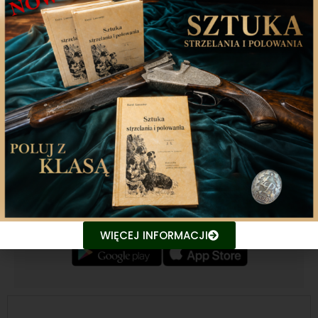
Poprzedni artykuł
Następny artykuł
Aplikacja mobilna
Nasza aplikacja to doskonały towarzysz każdego
miłośnika łowiectwa, który pragnie pozostać na
bieżąco z najnowszymi treściami związanych stron.
Śledź aktualne wydarzenia
Udostępniaj treści znajomym
WIĘCEJ INFORMACJI