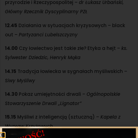
przyrodzie i Rzeczypospolitej –
dr Łukasz Urbański,
Główny Rzecznik Dyscyplinarny PZŁ
12.45
Działania w sytuacjach kryzysowych – black
out –
Partyzanci Lubelszczyzny
14.00
Czy łowiectwo jest takie złe? Etyka a hejt –
ks.
Sylwester Dziedzic, Henryk Mąka
14.15
Tradycja łowiecka w sygnałach myśliwskich –
Siwy Myśliwy
14.30
Pokaz umiejętności drwali –
Ogólnopolskie
Stowarzyszenie Drwali „Lignator”
15.15
Myśliwi z inteligencją (sztuczną) –
Kapela z
Wypraw Krzyżowych