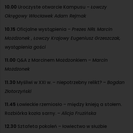
10.00
Uroczyste otwarcie Kampusu –
Łowczy
Okręgowy Włocławek Adam Rejmak
10.15
Oficjalne wystąpienia –
Prezes NRŁ Marcin
Możdżonek , Łowczy Krajowy Eugeniusz Grzeszczak,
wystąpienia gości
11.00
Q&A z Marcinem Możdżonkiem –
Marcin
Możdżonek
11.30
Myśliwi w XXI w. – niepotrzebny relikt? –
Bogdan
Złotorzyński
11.45
Łowieckie rzemiosło – między knieją a stołem.
Rozbiórka kozła sarny. –
Alicja Fruzińska
12.30
Sztafeta pokoleń – łowiectwo w służbie