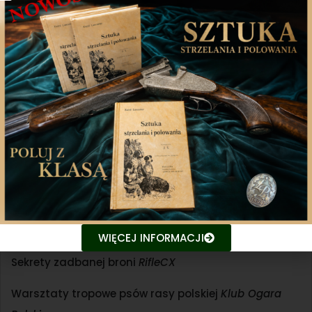
16.00 – 16.30
Losowanie nagród oraz oficjalne
zakończenie.
Namioty Warsztatowe
Wspólne gotowanie
Alicja Fruzińska
Akademia Ratownictwa Myśliwskiego
Borys Rudajko
Tajemnice sokolnictwa
Łukasz Grzenkowski
Warsztaty survivalowe
Partyzańci Lubelszczyzny
Laboratorium edukacji – jak uczyć o przyrodzie i
łowiectwie
Marta Cieślak
WIĘCEJ INFORMACJI
Sekrety zadbanej broni
RifleCX
Warsztaty tropowe psów rasy polskiej
Klub Ogara