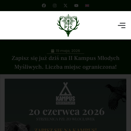
19 maja, 2026
Zapisz się już dziś na II Kampus Młodych
Myśliwych. Liczba miejsc ograniczona!