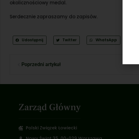
okolicznościowy medal.
Serdecznie zapraszamy do zapisów.
Udostępnij
Twitter
WhatsApp
Poprzedni artykuł
Zarząd Główny
Polski Związek Łowiecki
Nowy Świat 35, 00-029 Warszawa