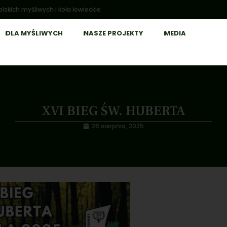
lskich myśliwych i koła łowieckie
DLA MYŚLIWYCH
NASZE PROJEKTY
MEDIA
XVI BIEG ŚW. HUBERTA
26 sierpnia, 2025