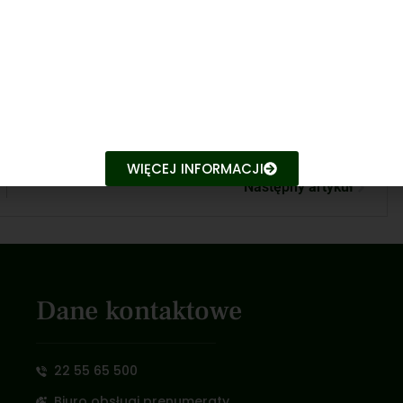
WIĘCEJ INFORMACJI
Następny artykuł
Dane kontaktowe
22 55 65 500
Biuro obsługi prenumeraty