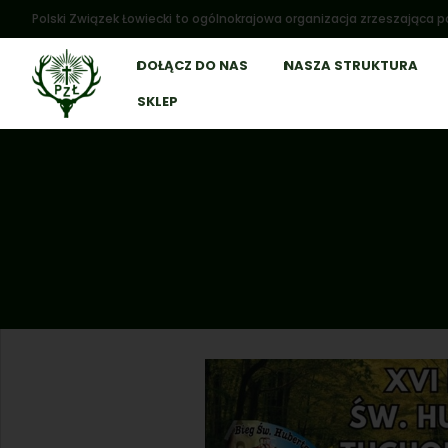
Polski Związek Łowiecki to ogólnokrajowa organizacja zrzeszająca po
DOŁĄCZ DO NAS
NASZA STRUKTURA
SKLEP