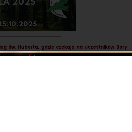
Bieg św. Huberta, gdzie czekają na uczestników Bory
endarzu biegowym w Polsce.
szaru kraju. Minione edycje biegu stały się znakomitą
ja biegu była pięknym sportowym świętem.
biegu i link do platformy zapisów, są udostępnione na
inessport.pl
iet startowy oraz specjalnie przygotowany