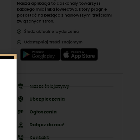
Nasza aplikacja to doskonały towarzysz
każdego miłośnika łowiectwa, który pragnie
pozostać na bieżąco z najnowszymi treściami
związanych stron.
Śledź aktualne wydarzenia
Udostępniaj treści znajomym
Nasze inicjatywy
Ubezpieczenia
Ogłoszenia
Dołącz do nas!
Kontakt