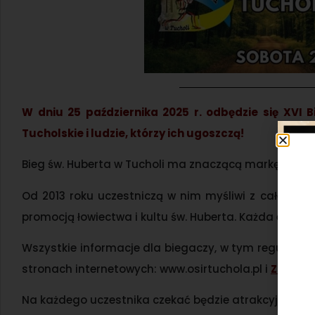
W dniu 25 października 2025 r. odbędzie się XVI 
Tucholskie i ludzie, którzy ich ugoszczą!
Bieg św. Huberta w Tucholi ma znaczącą markę w kal
Od 2013 roku uczestniczą w nim myśliwi z całego ob
promocją łowiectwa i kultu św. Huberta. Każda edyc
Wszystkie informacje dla biegaczy, w tym regulamin 
stronach internetowych: www.osirtuchola.pl i
Zapisy.
Na każdego uczestnika czekać będzie atrakcyjny pak